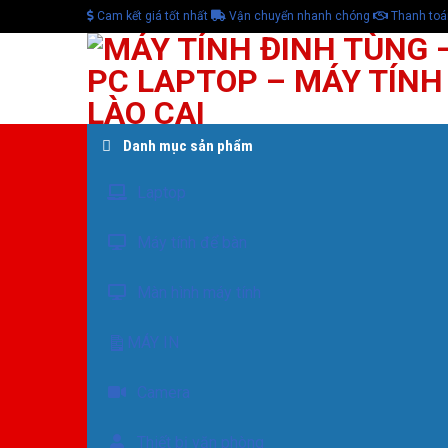
Skip
Cam kết giá tốt nhất
Vận chuyển nhanh chóng
Thanh toá
to
content
Danh mục sản phẩm
Laptop
Máy tính để bàn
Màn hình máy tính
MÁY IN
Camera
Thiết bị văn phòng