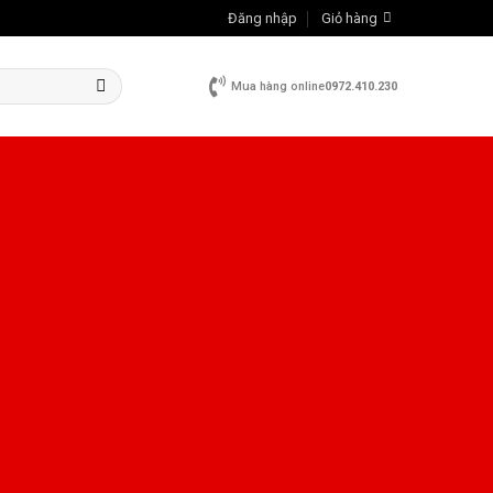
Đăng nhập
Giỏ hàng
Mua hàng online
0972.410.230