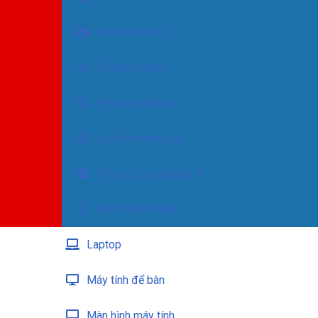
Thiết bị lưu trữ
Thiết bị mạng
Phụ kiện laptop
Linh kiện máy tính
Túi bọc, túi xách, ba lô
Sản phẩm Apple
Laptop
Máy tính để bàn
Màn hình máy tính