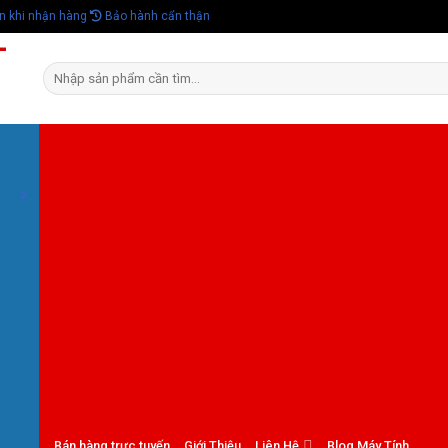
n khi nhận hàng
Bảo hành cẩn thận
Tìm
kiếm:
Bán hàng trực tuyến
Giới Thiệu
Liên Hệ
Blog Máy Tính