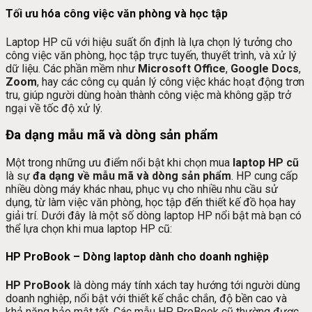
Tối ưu hóa công việc văn phòng và học tập
Laptop HP cũ với hiệu suất ổn định là lựa chọn lý tưởng cho
công việc văn phòng, học tập trực tuyến, thuyết trình, và xử lý
dữ liệu. Các phần mềm như
Microsoft Office
,
Google Docs
,
Zoom
, hay các công cụ quản lý công việc khác hoạt động trơn
tru, giúp người dùng hoàn thành công việc mà không gặp trở
ngại về tốc độ xử lý.
Đa dạng mẫu mã và dòng sản phẩm
Một trong những ưu điểm nổi bật khi chọn mua
laptop HP cũ
là sự
đa dạng về mẫu mã và dòng sản phẩm
. HP cung cấp
nhiều dòng máy khác nhau, phục vụ cho nhiều nhu cầu sử
dụng, từ làm việc văn phòng, học tập đến thiết kế đồ họa hay
giải trí. Dưới đây là một số dòng laptop HP nổi bật mà bạn có
thể lựa chọn khi mua laptop HP cũ:
HP ProBook – Dòng laptop dành cho doanh nghiệp
HP ProBook
là dòng máy tính xách tay hướng tới người dùng
doanh nghiệp, nổi bật với thiết kế chắc chắn, độ bền cao và
khả năng bảo mật tốt. Các mẫu HP ProBook cũ thường được