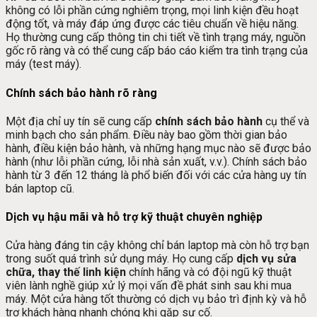
không có lỗi phần cứng nghiêm trọng, mọi linh kiện đều hoạt
động tốt, và máy đáp ứng được các tiêu chuẩn về hiệu năng.
Họ thường cung cấp thông tin chi tiết về tình trạng máy, nguồn
gốc rõ ràng và có thể cung cấp báo cáo kiểm tra tình trạng của
máy (test máy).
Chính sách bảo hành rõ ràng
Một địa chỉ uy tín sẽ cung cấp
chính sách bảo hành
cụ thể và
minh bạch cho sản phẩm. Điều này bao gồm thời gian bảo
hành, điều kiện bảo hành, và những hạng mục nào sẽ được bảo
hành (như lỗi phần cứng, lỗi nhà sản xuất, v.v.). Chính sách bảo
hành từ 3 đến 12 tháng là phổ biến đối với các cửa hàng uy tín
bán laptop cũ.
Dịch vụ hậu mãi và hỗ trợ kỹ thuật chuyên nghiệp
Cửa hàng đáng tin cậy không chỉ bán laptop mà còn hỗ trợ bạn
trong suốt quá trình sử dụng máy. Họ cung cấp
dịch vụ sửa
chữa, thay thế linh kiện
chính hãng và có đội ngũ kỹ thuật
viên lành nghề giúp xử lý mọi vấn đề phát sinh sau khi mua
máy. Một cửa hàng tốt thường có dịch vụ bảo trì định kỳ và hỗ
trợ khách hàng nhanh chóng khi gặp sự cố.