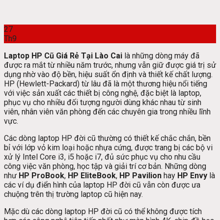
27
Th9
Laptop HP Cũ Giá Rẻ Tại Lào Cai
là những dòng máy đã
được ra mắt từ nhiều năm trước, nhưng vẫn giữ được giá trị sử
dụng nhờ vào độ bền, hiệu suất ổn định và thiết kế chất lượng.
HP (Hewlett-Packard) từ lâu đã là một thương hiệu nổi tiếng
với việc sản xuất các thiết bị công nghệ, đặc biệt là laptop,
phục vụ cho nhiều đối tượng người dùng khác nhau từ sinh
viên, nhân viên văn phòng đến các chuyên gia trong nhiều lĩnh
vực.
Các dòng laptop HP đời cũ thường có thiết kế chắc chắn, bền
bỉ với lớp vỏ kim loại hoặc nhựa cứng, được trang bị các bộ vi
xử lý Intel Core i3, i5 hoặc i7, đủ sức phục vụ cho nhu cầu
công việc văn phòng, học tập và giải trí cơ bản. Những dòng
như
HP ProBook
,
HP EliteBook
,
HP Pavilion
hay
HP Envy
là
các ví dụ điển hình của laptop HP đời cũ vẫn còn được ưa
chuộng trên thị trường laptop cũ hiện nay.
Mặc dù các dòng laptop HP đời cũ có thể không được tích