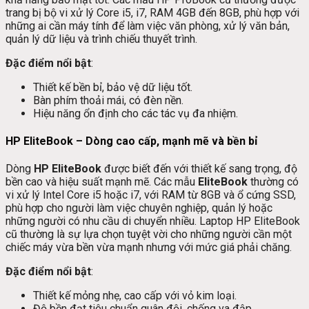
trang bị bộ vi xử lý Core i5, i7, RAM 4GB đến 8GB, phù hợp với
những ai cần máy tính để làm việc văn phòng, xử lý văn bản,
quản lý dữ liệu và trình chiếu thuyết trình.
Đặc điểm nổi bật
:
Thiết kế bền bỉ, bảo vệ dữ liệu tốt.
Bàn phím thoải mái, có đèn nền.
Hiệu năng ổn định cho các tác vụ đa nhiệm.
HP EliteBook – Dòng cao cấp, mạnh mẽ và bền bỉ
Dòng
HP EliteBook
được biết đến với thiết kế sang trọng, độ
bền cao và hiệu suất mạnh mẽ. Các mẫu
EliteBook
thường có
vi xử lý Intel Core i5 hoặc i7, với RAM từ 8GB và ổ cứng SSD,
phù hợp cho người làm việc chuyên nghiệp, quản lý hoặc
những người có nhu cầu di chuyển nhiều. Laptop HP EliteBook
cũ thường là sự lựa chọn tuyệt vời cho những người cần một
chiếc máy vừa bền vừa mạnh nhưng với mức giá phải chăng.
Đặc điểm nổi bật
:
Thiết kế mỏng nhẹ, cao cấp với vỏ kim loại.
Độ bền đạt tiêu chuẩn quân đội, chống va đập.