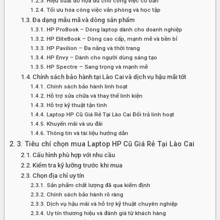
Hiệu suất đồ họa đủ cho công việc cơ bản
Tối ưu hóa công việc văn phòng và học tập
Đa dạng mẫu mã và dòng sản phẩm
HP ProBook – Dòng laptop dành cho doanh nghiệp
HP EliteBook – Dòng cao cấp, mạnh mẽ và bền bỉ
HP Pavilion – Đa năng và thời trang
HP Envy – Dành cho người dùng sáng tạo
HP Spectre – Sang trọng và mạnh mẽ
Chính sách bảo hành tại Lào Cai và dịch vụ hậu mãi tốt
Chính sách bảo hành linh hoạt
Hỗ trợ sửa chữa và thay thế linh kiện
Hỗ trợ kỹ thuật tận tình
Laptop HP Cũ Giá Rẻ Tại Lào Cai Đổi trả linh hoạt
Khuyến mãi và ưu đãi
Thông tin và tài liệu hướng dẫn
3. Tiêu chí chọn mua Laptop HP Cũ Giá Rẻ Tại Lào Cai
Cấu hình phù hợp với nhu cầu
Kiểm tra kỹ lưỡng trước khi mua
Chọn địa chỉ uy tín
Sản phẩm chất lượng đã qua kiểm định
Chính sách bảo hành rõ ràng
Dịch vụ hậu mãi và hỗ trợ kỹ thuật chuyên nghiệp
Uy tín thương hiệu và đánh giá từ khách hàng