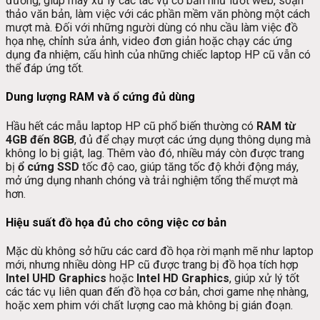
đương, giúp máy xử lý các tác vụ cơ bản như lướt web, soạn
thảo văn bản, làm việc với các phần mềm văn phòng một cách
mượt mà. Đối với những người dùng có nhu cầu làm việc đồ
họa nhẹ, chỉnh sửa ảnh, video đơn giản hoặc chạy các ứng
dụng đa nhiệm, cấu hình của những chiếc laptop HP cũ vẫn có
thể đáp ứng tốt.
Dung lượng RAM và ổ cứng đủ dùng
Hầu hết các mẫu laptop HP cũ phổ biến thường có
RAM từ
4GB đến 8GB
, đủ để chạy mượt các ứng dụng thông dụng mà
không lo bị giật, lag. Thêm vào đó, nhiều máy còn được trang
bị
ổ cứng SSD
tốc độ cao, giúp tăng tốc độ khởi động máy,
mở ứng dụng nhanh chóng và trải nghiệm tổng thể mượt mà
hơn.
Hiệu suất đồ họa đủ cho công việc cơ bản
Mặc dù không sở hữu các card đồ họa rời mạnh mẽ như laptop
mới, nhưng nhiều dòng HP cũ được trang bị đồ họa tích hợp
Intel UHD Graphics
hoặc
Intel HD Graphics
, giúp xử lý tốt
các tác vụ liên quan đến đồ họa cơ bản, chơi game nhẹ nhàng,
hoặc xem phim với chất lượng cao mà không bị gián đoạn.