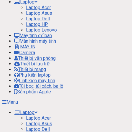
Laptop
Laptop Acer
Laptop Asus
Laptop Dell
Laptop HP
Laptop Lenovo
Máy tính để bàn
Màn hình máy tính
MÁY IN
Camera
Thiết bị văn phòng
Thiết bị lưu trữ
Thiết bị mạng
Phụ kiện laptop
Linh kiện máy tính
Túi bọc, túi xách, ba lô
Sản phẩm Apple
Menu
Laptop
Laptop Acer
Laptop Asus
Laptop Dell