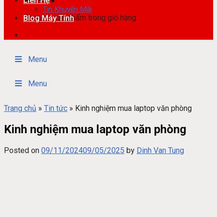
Liên Hệ
Tin Khuyến Mãi
Chưa có sản phẩm trong giỏ hàng.
Blog Máy Tính
Menu
Menu
Trang chủ
»
Tin tức
»
Kinh nghiệm mua laptop văn phòng
Kinh nghiệm mua laptop văn phòng
Posted on
09/11/2024
09/05/2025
by
Dinh Van Tung