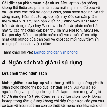
Cài đặt sẵn phần mềm diệt virus
: Một laptop văn phòng
không thể thiếu các phần mềm bảo mật mạnh mẽ để bảo vệ
dữ liệu khỏi các mối đe dọa từ virus, phần mềm độc hại và tấn
công mạng. Hầu hết các laptop hiện nay đều cài sẵn
phần
mềm diệt virus
từ nhà sản xuất, như
Windows Defender
trên các dòng máy chạy Windows, hoặc các phần mềm bảo
mật từ các nhà cung cấp bên thứ ba như
Norton, McAfee,
Kaspersky
. Đảm bảo phần mềm diệt virus luôn được cập
nhật giúp laptop của bạn bảo vệ khỏi các mối nguy tiềm ẩn
trong quá trình làm việc online.
Tham khảo bài viết
Laptop cho dân văn phòng
4. Ngân sách và giá trị sử dụng
Lựa chọn theo ngân sách
kinh nghiệm mua laptop văn phòng
một trong những yếu tố
quan trọng không thể bỏ qua là
ngân sách
. Đối với đa số
người dùng văn phòng, những chiếc laptop tầm trung với
giá
từ 7 triệu đến 15 triệu đồng
sẽ là sự lựa chọn hợp lý. Dòng
laptop trong tầm giá này không chỉ đáp ứng được các yêu cầu
cơ bản về hiệu suất mà còn có thiết kế mỏng nhẹ, khả năng di