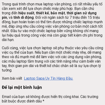
Trong quá trình chọn mua laptop văn phòng, có rất nhiều yếu tố
cần xem xét để lựa chọn chiếc máy phù hợp. Bạn cần chú
trọng đến
hiệu suất
,
thiết kế
,
bảo mật
,
thời gian sử dụng
pin
, và
tính di động
. Đối với ngân sách từ 7 triệu đến 15 triệu
đồng, bạn hoàn toàn có thể tìm được những chiếc laptop mạnh
mẽ, đáp ứng nhu cầu công việc văn phòng cơ bản một cách tốt
nhất. Đầu tư vào một chiếc laptop bền vững không chỉ mang
lại hiệu quả trong công việc mà còn giúp tiết kiệm chi phí trong
dài hạn.
Cuối cùng, việc lựa chọn laptop sẽ phụ thuộc vào yêu cầu công
việc cụ thể của bạn. Nếu bạn cần một chiếc máy nhẹ, dễ mang
theo và đủ mạnh mẽ để làm việc với các ứng dụng văn phòng,
các mẫu laptop tầm trung với các tính năng như cảm biến vân
tay, thời gian pin dài và thiết kế chắc chắn sẽ là sự lựa chọn lý
tưởng.
Xem bài viết
Laptop Sapa Uy Tín Hàng Đầu.
Để lại một bình luận
Email của bạn sẽ không được hiển thị công khai.
Các trường
bắt buộc được đánh dấu
*