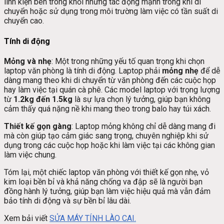
linh kiện bên trong khỏi những tác động mạnh trong khi di
chuyển hoặc sử dụng trong môi trường làm việc có tần suất di
chuyển cao.
Tính di động
Mỏng và nhẹ
: Một trong những yếu tố quan trọng khi chọn
laptop văn phòng là tính di động. Laptop phải
mỏng nhẹ
để dễ
dàng mang theo khi di chuyển từ văn phòng đến các cuộc họp
hay làm việc tại quán cà phê. Các model laptop với trọng lượng
từ
1.2kg đến 1.5kg
là sự lựa chọn lý tưởng, giúp bạn không
cảm thấy quá nặng nề khi mang theo trong balo hay túi xách.
Thiết kế gọn gàng
: Laptop mỏng không chỉ dễ dàng mang đi
mà còn giúp tạo cảm giác sang trọng, chuyên nghiệp khi sử
dụng trong các cuộc họp hoặc khi làm việc tại các không gian
làm việc chung.
Tóm lại, một chiếc laptop văn phòng với thiết kế gọn nhẹ, vỏ
kim loại bền bỉ và khả năng chống va đập sẽ là người bạn
đồng hành lý tưởng, giúp bạn làm việc hiệu quả mà vẫn đảm
bảo tính di động và sự bền bỉ lâu dài.
Xem bải viết
SỬA MÁY TÍNH LÀO CAI.