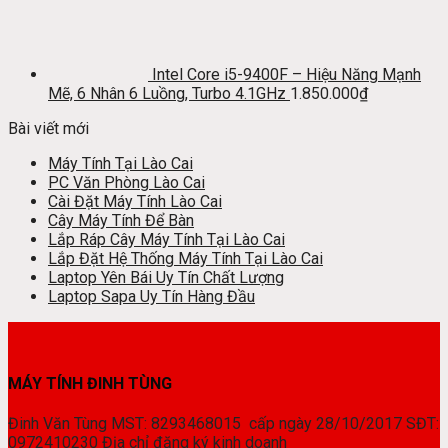
Intel Core i5-9400F – Hiệu Năng Mạnh
Mẽ, 6 Nhân 6 Luồng, Turbo 4.1GHz
1.850.000
₫
Bài viết mới
Máy Tính Tại Lào Cai
PC Văn Phòng Lào Cai
Cài Đặt Máy Tính Lào Cai
Cây Máy Tính Để Bàn
Lắp Ráp Cây Máy Tính Tại Lào Cai
Lắp Đặt Hệ Thống Máy Tính Tại Lào Cai
Laptop Yên Bái Uy Tín Chất Lượng
Laptop Sapa Uy Tín Hàng Đầu
MÁY TÍNH ĐINH TÙNG
Đinh Văn Tùng MST: 8293468015 cấp ngày 28/10/2017 SĐT:
0972410230 Địa chỉ đăng ký kinh doanh