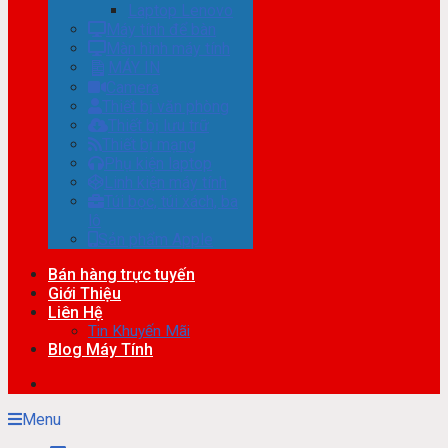
Laptop Lenovo
Máy tính để bàn
Màn hình máy tính
MÁY IN
Camera
Thiết bị văn phòng
Thiết bị lưu trữ
Thiết bị mạng
Phụ kiện laptop
Linh kiện máy tính
Túi bọc, túi xách, ba
lô
Sản phẩm Apple
Bán hàng trực tuyến
Giới Thiệu
Liên Hệ
Tin Khuyến Mãi
Blog Máy Tính
Menu