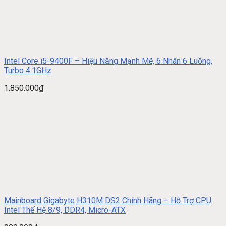
Intel Core i5-9400F – Hiệu Năng Mạnh Mẽ, 6 Nhân 6 Luồng,
Turbo 4.1GHz
1.850.000
₫
Mainboard Gigabyte H310M DS2 Chính Hãng – Hỗ Trợ CPU
Intel Thế Hệ 8/9, DDR4, Micro-ATX