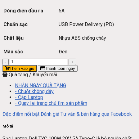
Dòng điện đầu ra
5A
Chuẩn sạc
USB Power Delivery (PD)
Chất liệu
Nhựa ABS chống cháy
Màu sắc
Đen
Sạc
Laptop
Thêm vào giỏ
Thanh toán ngay
Dell
Quà tặng / Khuyến mãi
TYC
100W
NHẬN NGAY QUÀ TẶNG
20V
- Chuột không dây
5A
- Cặp Laptop
Type-
- Quay lại trang chủ tìm sản phẩm
C
Đặc điểm nổi bật
Đánh giá
Tư vấn & bán hàng qua Facebook
USB-
C
AC
Mô tả
100-
240V
Sạc Laptop Dell TYC 100W 20V 5A Type-C là bộ nguồn chất