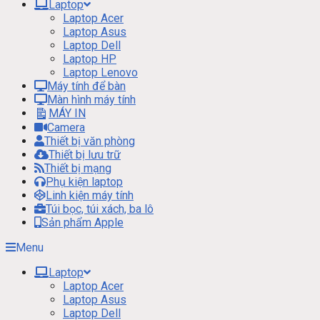
Laptop
Laptop Acer
Laptop Asus
Laptop Dell
Laptop HP
Laptop Lenovo
Máy tính để bàn
Màn hình máy tính
MÁY IN
Camera
Thiết bị văn phòng
Thiết bị lưu trữ
Thiết bị mạng
Phụ kiện laptop
Linh kiện máy tính
Túi bọc, túi xách, ba lô
Sản phẩm Apple
Menu
Laptop
Laptop Acer
Laptop Asus
Laptop Dell