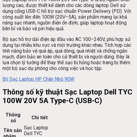
50/60Hz
lượng cao, được thiết kế dành cho các dòng laptop Dell sử
Sạc
dụng cổng USB-C hỗ trợ sạc chuẩn Power Delivery (PD). Với
Nhanh
công suất lên đến 100W (20V–5A), sản phẩm mang lại khả
số
năng sạc nhanh, nguồn điện ổn định, giúp laptop hoạt động
lượng
bền bỉ và bảo vệ pin hiệu quả.
Bộ sạc hỗ trợ dải điện áp đầu vào AC 100–240V, phù hợp sử
dụng tại nhiều khu vực và môi trường khác nhau. Tích hợp các
tính năng bảo vệ quá áp, quá dòng, quá nhiệt và chống ngắn
mạch, đảm bảo an toàn cho cả thiết bị và người dùng. Đây là
lựa chọn lý tưởng để thay thế sạc bị hỏng hoặc trang bị thêm
một bộ sạc dự phòng cho công việc và học tập.
Bộ Sạc Laptop HP Chân Nhỏ 90W
Thông số kỹ thuật Sạc Laptop Dell TYC
100W 20V 5A Type-C (USB-C)
Thông
Chi tiết
số
Sạc Laptop
Tên sản
Dell TYC
phẩm