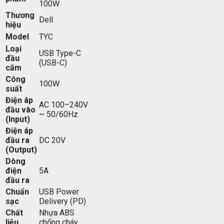
100W
Thương
Dell
hiệu
Model
TYC
Loại
USB Type-C
đầu
(USB-C)
cắm
Công
100W
suất
Điện áp
AC 100–240V
đầu vào
~ 50/60Hz
(Input)
Điện áp
đầu ra
DC 20V
(Output)
Dòng
điện
5A
đầu ra
Chuẩn
USB Power
sạc
Delivery (PD)
Chất
Nhựa ABS
liệu
chống cháy