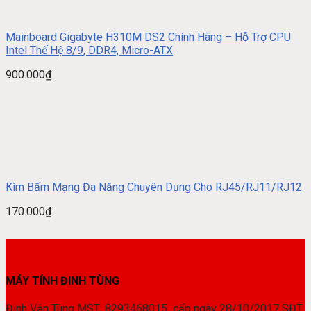
Mainboard Gigabyte H310M DS2 Chính Hãng – Hỗ Trợ CPU
Intel Thế Hệ 8/9, DDR4, Micro-ATX
900.000
₫
Kìm Bấm Mạng Đa Năng Chuyên Dụng Cho RJ45/RJ11/RJ12
170.000
₫
MÁY TÍNH ĐINH TÙNG
Đinh Văn Tùng MST: 8293468015 cấp ngày 28/10/2017 SĐT: