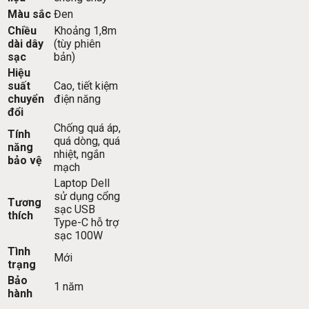
Màu sắc
Đen
Chiều
Khoảng 1,8m
dài dây
(tùy phiên
sạc
bản)
Hiệu
suất
Cao, tiết kiệm
chuyển
điện năng
đổi
Chống quá áp,
Tính
quá dòng, quá
năng
nhiệt, ngắn
bảo vệ
mạch
Laptop Dell
sử dụng cổng
Tương
sạc USB
thích
Type-C hỗ trợ
sạc 100W
Tình
Mới
trạng
Bảo
1 năm
hành