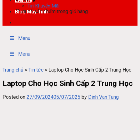
Liên Hệ
Tin Khuyến Mãi
Chưa có sản phẩm trong giỏ hàng.
Blog Máy Tính
Menu
Menu
Trang chủ
»
Tin tức
»
Laptop Cho Học Sinh Cấp 2 Trung Học
Laptop Cho Học Sinh Cấp 2 Trung Học
Posted on
27/09/2024
05/07/2025
by
Dinh Van Tung