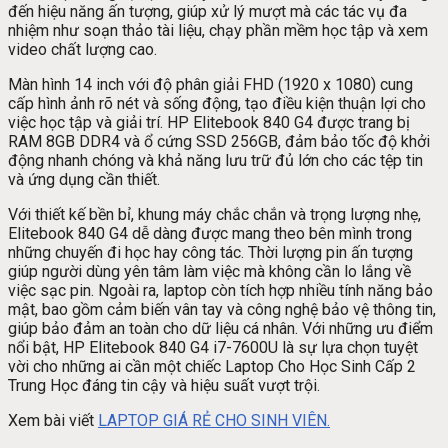
đến hiệu năng ấn tượng, giúp xử lý mượt mà các tác vụ đa
nhiệm như soạn thảo tài liệu, chạy phần mềm học tập và xem
video chất lượng cao.
Màn hình 14 inch với độ phân giải FHD (1920 x 1080) cung
cấp hình ảnh rõ nét và sống động, tạo điều kiện thuận lợi cho
việc học tập và giải trí. HP Elitebook 840 G4 được trang bị
RAM 8GB DDR4 và ổ cứng SSD 256GB, đảm bảo tốc độ khởi
động nhanh chóng và khả năng lưu trữ đủ lớn cho các tệp tin
và ứng dụng cần thiết.
Với thiết kế bền bỉ, khung máy chắc chắn và trọng lượng nhẹ,
Elitebook 840 G4 dễ dàng được mang theo bên mình trong
những chuyến đi học hay công tác. Thời lượng pin ấn tượng
giúp người dùng yên tâm làm việc mà không cần lo lắng về
việc sạc pin. Ngoài ra, laptop còn tích hợp nhiều tính năng bảo
mật, bao gồm cảm biến vân tay và công nghệ bảo vệ thông tin,
giúp bảo đảm an toàn cho dữ liệu cá nhân. Với những ưu điểm
nổi bật, HP Elitebook 840 G4 i7-7600U là sự lựa chọn tuyệt
vời cho những ai cần một chiếc Laptop Cho Học Sinh Cấp 2
Trung Học đáng tin cậy và hiệu suất vượt trội.
Xem bài viết
LAPTOP GIÁ RẺ CHO SINH VIÊN.