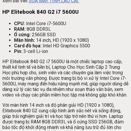
Xem bài viết
SỬA MÁY TÍNH LÀO CAI.
HP Elitebook 840 G2 i7 5600U
CPU:
Intel Core i7-5600U
RAM:
8GB DDR3L
Ổ cứng:
256GB SSD
Màn hình:
14 inch, HD (1920 x 1080)
Card đồ họa:
Intel HD Graphics 5500
Pin:
3-cell Li-ion
HP Elitebook 840 G2 i7 5600U là một chiếc laptop cao cấp,
thiết kế tinh tế và bền bỉ, Laptop Cho Học Sinh Cấp 2 Trung
Học phù hợp cho, sinh viên và các chuyên gia làm việc trong
môi trường văn phòng. Được trang bị bộ vi xử lý Intel Core i7-
5600U, máy mang đến hiệu năng mạnh mẽ, giúp người dùng dễ
dàng xử lý các tác vụ đa nhiệm như soạn thảo văn bản, xem
video và chạy các phần mềm học tập mà không gặp khó khăn.
Với màn hình 14 inch và độ phân giải HD (1920 x 1080),
Elitebook 840 G2 cung cấp hình ảnh sắc nét và sống động,
giúp trải nghiệm giải trí và học tập trở nên thú vị hơn. Laptop
được trang bị RAM 8GB DDR3L và ổ cứng SSD 256GB, đảm
bảo tốc độ khởi động nhanh và khả năng lưu trữ đủ lớn cho