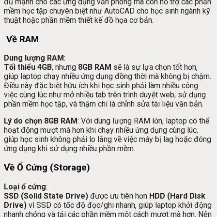
đủ mạnh cho các ứng dụng văn phòng mà còn hỗ trợ các phần
mềm học tập chuyên biệt như AutoCAD cho học sinh ngành kỹ
thuật hoặc phần mềm thiết kế đồ họa cơ bản.
Về RAM
Dung lượng RAM
:
Tối thiểu 4GB
, nhưng
8GB RAM
sẽ là sự lựa chọn tốt hơn,
giúp laptop chạy nhiều ứng dụng đồng thời mà không bị chậm.
Điều này đặc biệt hữu ích khi học sinh phải làm nhiều công
việc cùng lúc như mở nhiều tab trên trình duyệt web, sử dụng
phần mềm học tập, và thậm chí là chỉnh sửa tài liệu văn bản.
Lý do chọn 8GB RAM
: Với dung lượng RAM lớn, laptop có thể
hoạt động mượt mà hơn khi chạy nhiều ứng dụng cùng lúc,
giúp học sinh không phải lo lắng về việc máy bị lag hoặc đóng
ứng dụng khi sử dụng nhiều phần mềm.
Về Ổ Cứng (Storage)
Loại ổ cứng
:
SSD (Solid State Drive)
được ưu tiên hơn
HDD (Hard Disk
Drive)
vì SSD có tốc độ đọc/ghi nhanh, giúp laptop khởi động
nhanh chóng và tải các phần mềm một cách mượt mà hơn. Nên