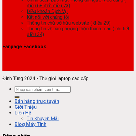
điều 68 đến điều 73)
Điều khoản Dịch Vụ
Kết nối với chúng tôi
Thông tin chủ sở hữu website ( điều 29)
Thông tin về các phương thức thanh toán ( chi tiết
điều 34)
Fanpage Facebook
Đinh Tùng 2024 - Thế giới laptop cao cấp
Tìm
kiếm:
Bán hàng trực tuyến
Giới Thiệu
Liên Hệ
Tin Khuyến Mãi
Blog Máy Tính