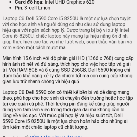
Card đồ họa:
Intel UHD Graphics 620
Pin:
3-cell Li-ion
Laptop Cũ Dell 5590 Core i5 8250U là một sự lựa chọn tuyệt
vời cho học sinh và người dùng có nhu cầu sử dụng laptop
hiệu quả với ngân sách hợp lý. Được trang bị bộ vi xử lý Intel
Core i5-8250U, chiếc laptop này mang lại hiệu năng ổn định,
giúp thực hiện các tác vụ như lướt web, soạn thảo văn bản và
xem video một cách mượt mà.
Màn hình 15.6 inch với độ phân giải HD (1366 x 768) cung cấp
hình ảnh rõ nét và đủ sáng, thích hợp cho việc học tập và giải
trí. Với RAM 8GB và ổ cứng SSD 256GB, Dell 5590 không chỉ
đảm bảo khả năng xử lý đa nhiệm tốt mà còn cung cấp không
gian lưu trữ nhanh chóng và hiệu quả.
Laptop Cũ Dell 5590 còn có thiết kế bền bỉ và dễ dàng mang
theo, phù hợp cho học sinh di chuyển đến trường hoặc học tập
tại các quán cà phê. Thời lượng pin đáng kể cũng giúp người
dùng yên tâm làm việc trong thời gian dài mà không cần lo
lắng về việc sạc. Với mức giá hợp lý và hiệu suất tốt, Dell
5590 Core i5 8250U là một lựa chọn hoàn hảo cho những ai
tìm kiếm một chiếc laptop cũ chất lượng.