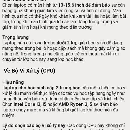
Chọn laptop có màn hình từ
13-15.6 inch
để đảm bảo sự cân
bằng giữa không gian làm việc rộng rãi và tính di động. Màn
hình quá nhỏ có thể gây khó khăn khi xem tài liệu hoặc làm bài
tập, trong khi màn hình quá lớn sẽ làm tăng trọng lượng và
giảm tính linh hoạt khi mang theo đến trường.
Trọng lượng
:
Laptop nên có trọng lượng
dưới 2 kg
, giúp học sinh dễ dàng
mang theo trong ba lô hoặc cặp sách mà không gây cảm giác
nặng nề. Trọng lượng nhẹ cũng giúp trẻ em thoải mái khi di
chuyển từ lớp học này sang lớp học khác.
Về Bộ Vi Xử Lý (CPU)
Hiệu năng
:
laptop cho học sinh cấp 2 trung học
cần một chiếc có bộ vi
xử lý đủ mạnh để thực hiện các tác vụ học tập hàng ngày như
soạn thảo văn bản, sử dụng phần mềm học tập và trình chiếu.
Chọn
Intel Core i3, i5
hoặc
AMD Ryzen 3, 5
sẽ đảm bảo
laptop chạy mượt mà và không bị giật lag khi thực hiện đa
nhiệm.
Lý do chọn các bộ vi xử lý này
: Các dòng CPU này không chỉ