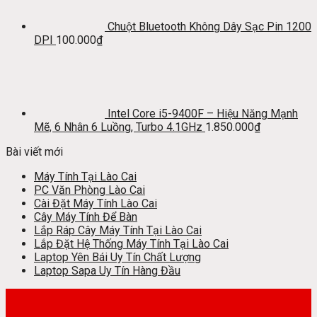
Chuột Bluetooth Không Dây Sạc Pin 1200
DPI
100.000
₫
Intel Core i5-9400F – Hiệu Năng Mạnh
Mẽ, 6 Nhân 6 Luồng, Turbo 4.1GHz
1.850.000
₫
Bài viết mới
Máy Tính Tại Lào Cai
PC Văn Phòng Lào Cai
Cài Đặt Máy Tính Lào Cai
Cây Máy Tính Để Bàn
Lắp Ráp Cây Máy Tính Tại Lào Cai
Lắp Đặt Hệ Thống Máy Tính Tại Lào Cai
Laptop Yên Bái Uy Tín Chất Lượng
Laptop Sapa Uy Tín Hàng Đầu