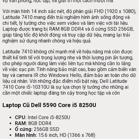
vụ văn phòng, học tập, và giải trí một cách mượt mà.
Với màn hình 14 inch sắc nét, độ phân giải FHD (1920 x 1080),
Latitude 7410 mang đến trải nghiệm hình ảnh sống động và
chi tiết, lý tưởng cho việc xem video và làm việc với tài liệu.
Laptop được trang bị RAM 8GB DDR4 và ổ cứng SSD 256GB,
giúp tăng tốc độ khởi động và truy cập dữ liệu, mang lại trải
nghiệm sử dụng nhanh chóng và hiệu quả.
Latitude 7410 không chỉ mạnh mẽ về hiệu năng mà còn được
thiết kế tinh tế với trọng lượng nhẹ và thời lượng pin ấn tượng,
cho phép người dùng làm việc liên tục mà không cần lo lắng
về việc sạc pin. Tính năng bảo mật cao, bao gồm cảm biến vân
tay và camera IR cho Windows Hello, đảm bảo an toàn cho dữ
liệu cá nhân. Với những đặc điểm nổi bật này, Dell Latitude
7410 Core i5-10310U là sự lựa chọn lý tưởng cho những ai
cần một chiếc laptop đáng tin cậy trong học tập và côn
Laptop Cũ Dell 5590 Core i5 8250U
CPU:
Intel Core i5-8250U
RAM:
8GB DDR4
Ổ cứng:
256GB SSD
Màn hình:
15.6 inch, HD (1366 x 768)