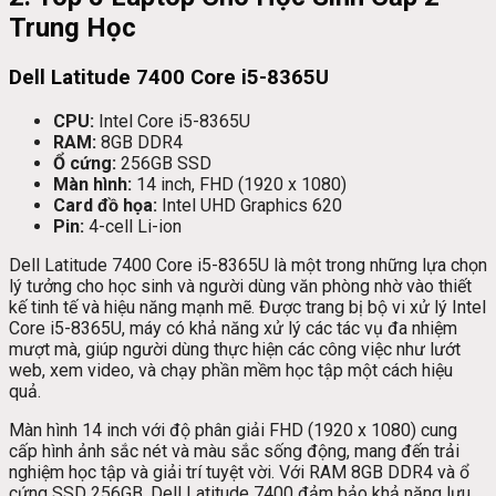
Trung Học
Dell Latitude 7400 Core i5-8365U
CPU:
Intel Core i5-8365U
RAM:
8GB DDR4
Ổ cứng:
256GB SSD
Màn hình:
14 inch, FHD (1920 x 1080)
Card đồ họa:
Intel UHD Graphics 620
Pin:
4-cell Li-ion
Dell Latitude 7400 Core i5-8365U là một trong những lựa chọn
lý tưởng cho học sinh và người dùng văn phòng nhờ vào thiết
kế tinh tế và hiệu năng mạnh mẽ. Được trang bị bộ vi xử lý Intel
Core i5-8365U, máy có khả năng xử lý các tác vụ đa nhiệm
mượt mà, giúp người dùng thực hiện các công việc như lướt
web, xem video, và chạy phần mềm học tập một cách hiệu
quả.
Màn hình 14 inch với độ phân giải FHD (1920 x 1080) cung
cấp hình ảnh sắc nét và màu sắc sống động, mang đến trải
nghiệm học tập và giải trí tuyệt vời. Với RAM 8GB DDR4 và ổ
cứng SSD 256GB, Dell Latitude 7400 đảm bảo khả năng lưu