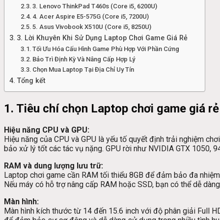
3. Lenovo ThinkPad T460s (Core i5, 6200U)
4. Acer Aspire E5-575G (Core i5, 7200U)
5. Asus Vivobook X510U (Core i5, 8250U)
3. Lời Khuyên Khi Sử Dụng Laptop Chơi Game Giá Rẻ
Tối Ưu Hóa Cấu Hình Game Phù Hợp Với Phần Cứng
Bảo Trì Định Kỳ Và Nâng Cấp Hợp Lý
Chọn Mua Laptop Tại Địa Chỉ Uy Tín
Tổng kết
1. Tiêu chí chọn Laptop chơi game giá rẻ
Hiệu năng CPU và GPU:
Hiệu năng của CPU và GPU là yếu tố quyết định trải nghiệm ch
bảo xử lý tốt các tác vụ nặng. GPU rời như NVIDIA GTX 1050, 
RAM và dung lượng lưu trữ:
Laptop chơi game cần RAM tối thiểu 8GB để đảm bảo đa nhiệm và
Nếu máy có hỗ trợ nâng cấp RAM hoặc SSD, bạn có thể dễ dàng c
Màn hình:
Màn hình kích thước từ 14 đến 15.6 inch với độ phân giải Full H