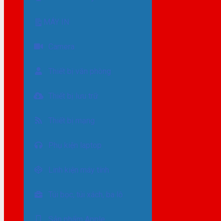
MÁY IN
Camera
Thiết bị văn phòng
Thiết bị lưu trữ
Thiết bị mạng
Phụ kiện laptop
Linh kiện máy tính
Túi bọc, túi xách, ba lô
Sản phẩm Apple