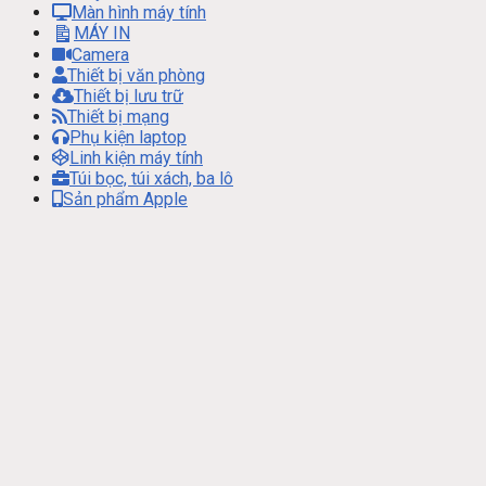
Màn hình máy tính
MÁY IN
Camera
Thiết bị văn phòng
Thiết bị lưu trữ
Thiết bị mạng
Phụ kiện laptop
Linh kiện máy tính
Túi bọc, túi xách, ba lô
Sản phẩm Apple