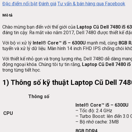
Đặc điểm nổi bật
Đánh giá
Tư vấn & bán hàng qua Facebook
Mô tả
Chào mừng bạn đến với thế giới của
Laptop Cũ Dell 7480 i5 6
đáng tin cậy. Ra mắt vào năm 2017, Dell 7480 được thiết kế đặc 
Với bộ vi xử lý
Intel® Core™ i5 – 6300U
mạnh mẽ, cùng
8GB 
tuyến và xử lý dữ liệu. Màn hình 14 inch FHD IPS chống chói kh
Với thiết kế nhỏ gọn và trọng lượng nhẹ, Dell 7480 dễ dàng mang
động ngoại khóa. Chúng tôi tự tin rằng,
Laptop Cũ Dell 7480 i
trong từng tiết học.
1) Thông số kỹ thuật Laptop Cũ Dell 74
Thông số
Intel® Core™ i5 – 6300U
– Tốc độ: 2.4 GHz
CPU
– Turbo Boost: lên đến 3.0
– Bộ nhớ cache: 3MB
8GB DDR4