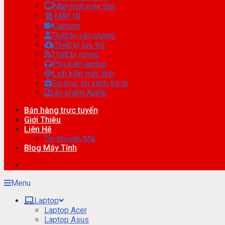
Màn hình máy tính
MÁY IN
Camera
Thiết bị văn phòng
Thiết bị lưu trữ
Thiết bị mạng
Phụ kiện laptop
Linh kiện máy tính
Túi bọc, túi xách, ba lô
Sản phẩm Apple
Bán hàng trực tuyến
Giới Thiệu
Liên Hệ
Tin Khuyến Mãi
Blog Máy Tính
Menu
Laptop
Laptop Acer
Laptop Asus