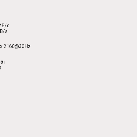
0MB/s
MB/s
40 x 2160@30Hz
ói
0