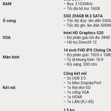
RAM
– Bus: 2133MHz
– Tối đa hỗ trợ: 16GB
SSD 256GB M.2 SATA
Ổ cứng
– Tốc độ đọc: lên đến 55
– Tốc độ ghi: lên đến 500
Intel HD Graphics 520
VGA
– Độ phân giải tối đa: 38
– Hỗ trợ DirectX 12
14 inch FHD IPS Chống Ch
– Độ phân giải: 1920 x 108
Màn hình
– Tỷ lệ khung hình: 16:9
– Độ sáng: 300 nits
Cổng kết nối
:
– 3x USB 3.0
– 1x Mini DisplayPort
Kết nối
– 1x thẻ nhớ SD
– 1x cổng VGA
– 1x HDMI
– 1x LAN (RJ-45)
1.5 kg