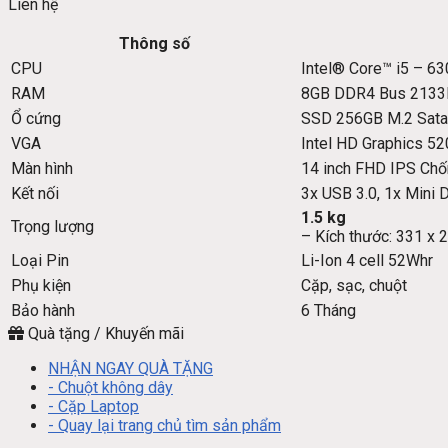
Liên hệ
Thông số
CPU
Intel® Core™ i5 – 6
RAM
8GB DDR4 Bus 213
Ổ cứng
SSD 256GB M.2 Sata
VGA
Intel HD Graphics 52
Màn hình
14 inch FHD IPS Chố
Kết nối
3x USB 3.0, 1x Mini 
1.5 kg
Trọng lượng
– Kích thước: 331 x
Loại Pin
Li-Ion 4 cell 52Whr
Phụ kiện
Cặp, sạc, chuột
Bảo hành
6 Tháng
Quà tặng / Khuyến mãi
NHẬN NGAY QUÀ TẶNG
- Chuột không dây
- Cặp Laptop
- Quay lại trang chủ tìm sản phẩm