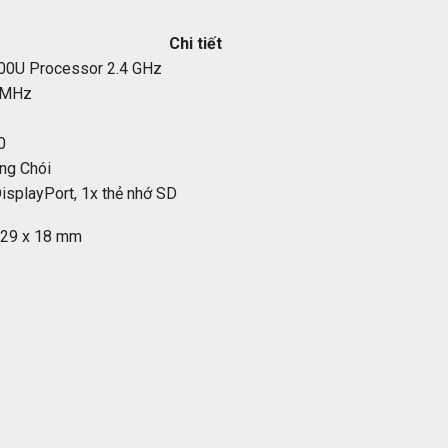
Chi tiết
300U Processor 2.4 GHz
3MHz
0
ng Chói
DisplayPort, 1x thẻ nhớ SD
 229 x 18 mm