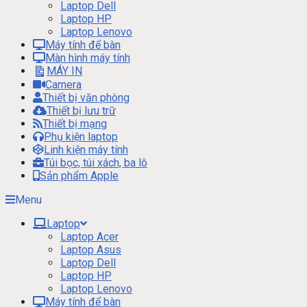
Laptop Dell
Laptop HP
Laptop Lenovo
Máy tính để bàn
Màn hình máy tính
MÁY IN
Camera
Thiết bị văn phòng
Thiết bị lưu trữ
Thiết bị mạng
Phụ kiện laptop
Linh kiện máy tính
Túi bọc, túi xách, ba lô
Sản phẩm Apple
Menu
Laptop
Laptop Acer
Laptop Asus
Laptop Dell
Laptop HP
Laptop Lenovo
Máy tính để bàn