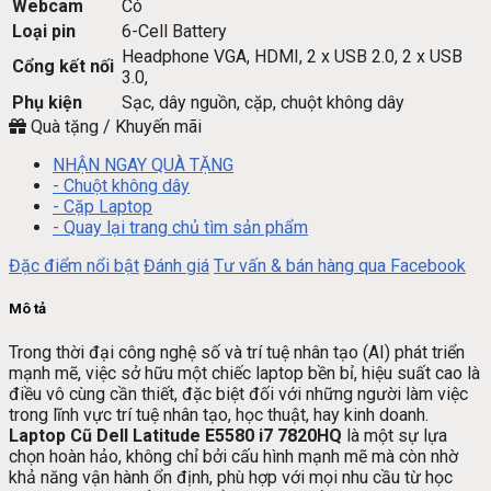
Webcam
Có
Loại pin
6-Cell Battery
Headphone VGA, HDMI, 2 x USB 2.0, 2 x USB
Cổng kết nối
3.0,
Phụ kiện
Sạc, dây nguồn, cặp, chuột không dây
Quà tặng / Khuyến mãi
NHẬN NGAY QUÀ TẶNG
- Chuột không dây
- Cặp Laptop
- Quay lại trang chủ tìm sản phẩm
Đặc điểm nổi bật
Đánh giá
Tư vấn & bán hàng qua Facebook
Mô tả
Trong thời đại công nghệ số và trí tuệ nhân tạo (AI) phát triển
mạnh mẽ, việc sở hữu một chiếc laptop bền bỉ, hiệu suất cao là
điều vô cùng cần thiết, đặc biệt đối với những người làm việc
trong lĩnh vực trí tuệ nhân tạo, học thuật, hay kinh doanh.
Laptop Cũ Dell Latitude E5580 i7 7820HQ
là một sự lựa
chọn hoàn hảo, không chỉ bởi cấu hình mạnh mẽ mà còn nhờ
khả năng vận hành ổn định, phù hợp với mọi nhu cầu từ học