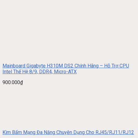
Mainboard Gigabyte H310M DS2 Chính Hãng – Hỗ Trợ CPU
Intel Thế Hệ 8/9, DDR4, Micro-ATX
900.000
₫
Kìm Bấm Mạng Đa Năng Chuyên Dụng Cho RJ45/RJ11/RJ12