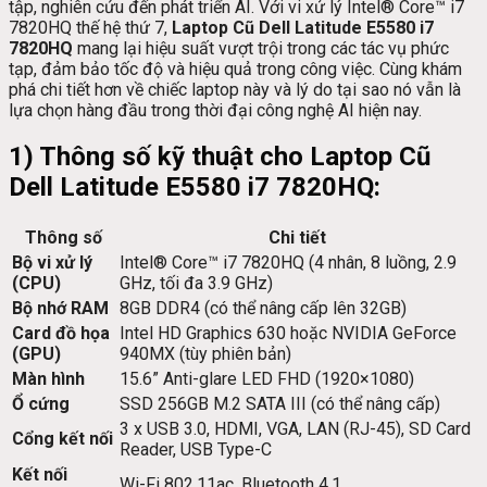
tập, nghiên cứu đến phát triển AI. Với vi xử lý Intel® Core™ i7
7820HQ thế hệ thứ 7,
Laptop Cũ Dell Latitude E5580 i7
7820HQ
mang lại hiệu suất vượt trội trong các tác vụ phức
tạp, đảm bảo tốc độ và hiệu quả trong công việc. Cùng khám
phá chi tiết hơn về chiếc laptop này và lý do tại sao nó vẫn là
lựa chọn hàng đầu trong thời đại công nghệ AI hiện nay.
1) Thông số kỹ thuật cho Laptop Cũ
Dell Latitude E5580 i7 7820HQ:
Thông số
Chi tiết
Bộ vi xử lý
Intel® Core™ i7 7820HQ (4 nhân, 8 luồng, 2.9
(CPU)
GHz, tối đa 3.9 GHz)
Bộ nhớ RAM
8GB DDR4 (có thể nâng cấp lên 32GB)
Card đồ họa
Intel HD Graphics 630 hoặc NVIDIA GeForce
(GPU)
940MX (tùy phiên bản)
Màn hình
15.6” Anti-glare LED FHD (1920×1080)
Ổ cứng
SSD 256GB M.2 SATA III (có thể nâng cấp)
3 x USB 3.0, HDMI, VGA, LAN (RJ-45), SD Card
Cổng kết nối
Reader, USB Type-C
Kết nối
Wi-Fi 802.11ac, Bluetooth 4.1