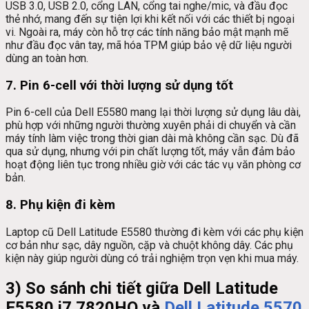
USB 3.0, USB 2.0, cổng LAN, cổng tai nghe/mic, và đầu đọc
thẻ nhớ, mang đến sự tiện lợi khi kết nối với các thiết bị ngoại
vi. Ngoài ra, máy còn hỗ trợ các tính năng bảo mật mạnh mẽ
như đầu đọc vân tay, mã hóa TPM giúp bảo vệ dữ liệu người
dùng an toàn hơn.
7. Pin 6-cell với thời lượng sử dụng tốt
Pin 6-cell của Dell E5580 mang lại thời lượng sử dụng lâu dài,
phù hợp với những người thường xuyên phải di chuyển và cần
máy tính làm việc trong thời gian dài mà không cần sạc. Dù đã
qua sử dụng, nhưng với pin chất lượng tốt, máy vẫn đảm bảo
hoạt động liên tục trong nhiều giờ với các tác vụ văn phòng cơ
bản.
8. Phụ kiện đi kèm
Laptop cũ Dell Latitude E5580 thường đi kèm với các phụ kiện
cơ bản như sạc, dây nguồn, cặp và chuột không dây. Các phụ
kiện này giúp người dùng có trải nghiệm trọn vẹn khi mua máy.
3) So sánh chi tiết giữa Dell Latitude
E5580 i7 7820HQ và
Dell Latitude 5570