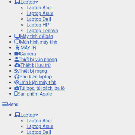
Laptop
Laptop Acer
Laptop Asus
Laptop Dell
Laptop HP
Laptop Lenovo
Máy tính để bàn
Màn hình máy tính
MÁY IN
Camera
Thiết bị văn phòng
Thiết bị lưu trữ
Thiết bị mạng
Phụ kiện laptop
Linh kiện máy tính
Túi bọc, túi xách, ba lô
Sản phẩm Apple
Menu
Laptop
Laptop Acer
Laptop Asus
Laptop Dell