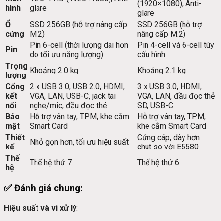
(1920×1080), Anti-
hình
glare
glare
Ổ
SSD 256GB (hỗ trợ nâng cấp
SSD 256GB (hỗ trợ
cứng
M.2)
nâng cấp M.2)
Pin 6-cell (thời lượng dài hơn
Pin 4-cell và 6-cell tùy
Pin
do tối ưu năng lượng)
cấu hình
Trọng
Khoảng 2.0 kg
Khoảng 2.1 kg
lượng
Cổng
2 x USB 3.0, USB 2.0, HDMI,
3 x USB 3.0, HDMI,
kết
VGA, LAN, USB-C, jack tai
VGA, LAN, đầu đọc thẻ
nối
nghe/mic, đầu đọc thẻ
SD, USB-C
Bảo
Hỗ trợ vân tay, TPM, khe cắm
Hỗ trợ vân tay, TPM,
mật
Smart Card
khe cắm Smart Card
Thiết
Cứng cáp, dày hơn
Nhỏ gọn hơn, tối ưu hiệu suất
kế
chút so với E5580
Thế
Thế hệ thứ 7
Thế hệ thứ 6
hệ
✅
Đánh giá chung
:
Hiệu suất và vi xử lý
: