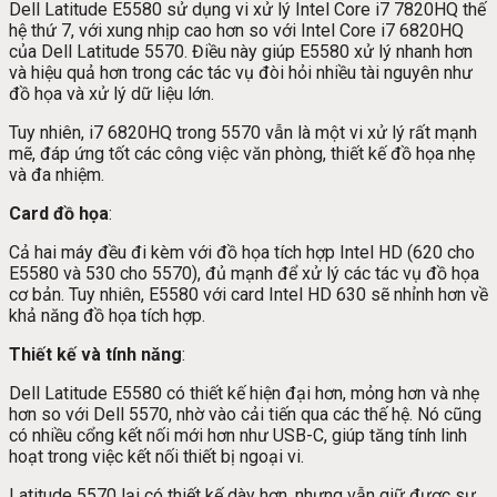
Dell Latitude E5580 sử dụng vi xử lý Intel Core i7 7820HQ thế
hệ thứ 7, với xung nhịp cao hơn so với Intel Core i7 6820HQ
của Dell Latitude 5570. Điều này giúp E5580 xử lý nhanh hơn
và hiệu quả hơn trong các tác vụ đòi hỏi nhiều tài nguyên như
đồ họa và xử lý dữ liệu lớn.
Tuy nhiên, i7 6820HQ trong 5570 vẫn là một vi xử lý rất mạnh
mẽ, đáp ứng tốt các công việc văn phòng, thiết kế đồ họa nhẹ
và đa nhiệm.
Card đồ họa
:
Cả hai máy đều đi kèm với đồ họa tích hợp Intel HD (620 cho
E5580 và 530 cho 5570), đủ mạnh để xử lý các tác vụ đồ họa
cơ bản. Tuy nhiên, E5580 với card Intel HD 630 sẽ nhỉnh hơn về
khả năng đồ họa tích hợp.
Thiết kế và tính năng
:
Dell Latitude E5580 có thiết kế hiện đại hơn, mỏng hơn và nhẹ
hơn so với Dell 5570, nhờ vào cải tiến qua các thế hệ. Nó cũng
có nhiều cổng kết nối mới hơn như USB-C, giúp tăng tính linh
hoạt trong việc kết nối thiết bị ngoại vi.
Latitude 5570 lại có thiết kế dày hơn, nhưng vẫn giữ được sự