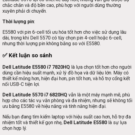
chắc chắn và độ bền cao, phù hợp với người dùng thường
xuyên phải di chuyển.
Thời lượng pin
:
E5580 với pin 6-cell tối ưu hóa tốt hơn cho việc sử dụng lâu
dài, trong khi Dell 5570 có tùy chọn pin 4-cell hoặc 6-cell,
nhưng thời lượng pin không bằng so với E5580.
✅
Kết luận so sánh
Dell Latitude E5580 i7 7820HQ
là lựa chọn tốt hơn cho người
dùng cần hiệu suất mạnh, xử lý đồ họa và dữ liệu lớn. Máy có
thiết kế mỏng hơn, hiện đại hơn, pin tốt hơn, và hỗ trợ cổng kết
nối USB-C tiện lợi.
Dell Latitude 5570 i7 6820HQ
vẫn là một máy mạnh mẽ, phù
hợp cho các tác vụ văn phòng và đa nhiệm, nhưng sẽ không tối
ưu bằng E5580 về hiệu năng và tính năng hiện đại.
Nếu bạn đang tìm kiếm laptop với hiệu suất cao hơn, hỗ trợ đa
nhiệm tốt và thiết kế gọn nhẹ,
Dell Latitude E5580
là sự lựa
chọn hợp lý.