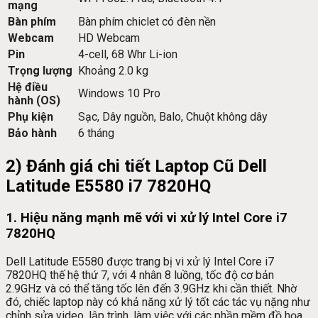
mạng
Bàn phím
Bàn phím chiclet có đèn nền
Webcam
HD Webcam
Pin
4-cell, 68 Whr Li-ion
Trọng lượng
Khoảng 2.0 kg
Hệ điều
Windows 10 Pro
hành (OS)
Phụ kiện
Sạc, Dây nguồn, Balo, Chuột không dây
Bảo hành
6 tháng
2) Đánh giá chi tiết Laptop Cũ Dell
Latitude E5580 i7 7820HQ
1. Hiệu năng mạnh mẽ với vi xử lý Intel Core i7
7820HQ
Dell Latitude E5580 được trang bị vi xử lý Intel Core i7
7820HQ thế hệ thứ 7, với 4 nhân 8 luồng, tốc độ cơ bản
2.9GHz và có thể tăng tốc lên đến 3.9GHz khi cần thiết. Nhờ
đó, chiếc laptop này có khả năng xử lý tốt các tác vụ nặng như
chỉnh sửa video, lập trình, làm việc với các phần mềm đồ họa,