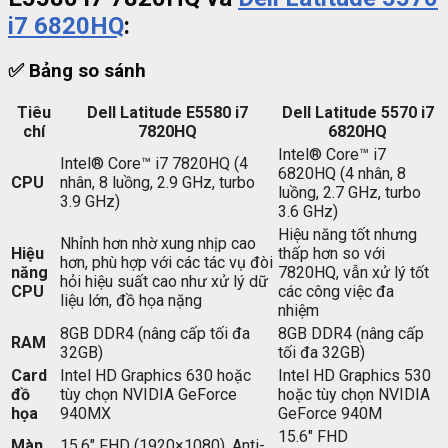
i7 6820HQ
:
✅ Bảng so sánh
Tiêu
Dell Latitude E5580 i7
Dell Latitude 5570 i7
chí
7820HQ
6820HQ
Intel® Core™ i7
Intel® Core™ i7 7820HQ (4
6820HQ (4 nhân, 8
CPU
nhân, 8 luồng, 2.9 GHz, turbo
luồng, 2.7 GHz, turbo
3.9 GHz)
3.6 GHz)
Hiệu năng tốt nhưng
Nhỉnh hơn nhờ xung nhịp cao
Hiệu
thấp hơn so với
hơn, phù hợp với các tác vụ đòi
năng
7820HQ, vẫn xử lý tốt
hỏi hiệu suất cao như xử lý dữ
CPU
các công việc đa
liệu lớn, đồ họa nặng
nhiệm
8GB DDR4 (nâng cấp tối đa
8GB DDR4 (nâng cấp
RAM
32GB)
tối đa 32GB)
Card
Intel HD Graphics 630 hoặc
Intel HD Graphics 530
đồ
tùy chọn NVIDIA GeForce
hoặc tùy chọn NVIDIA
họa
940MX
GeForce 940M
15.6″ FHD
Màn
15.6″ FHD (1920×1080), Anti-