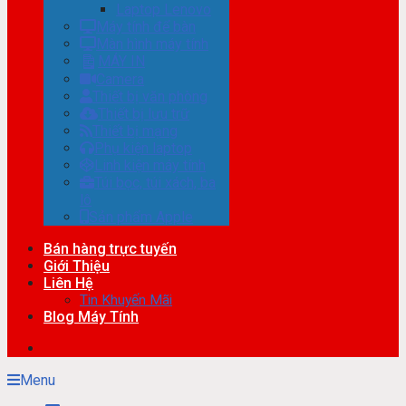
Laptop Lenovo
Máy tính để bàn
Màn hình máy tính
MÁY IN
Camera
Thiết bị văn phòng
Thiết bị lưu trữ
Thiết bị mạng
Phụ kiện laptop
Linh kiện máy tính
Túi bọc, túi xách, ba
lô
Sản phẩm Apple
Bán hàng trực tuyến
Giới Thiệu
Liên Hệ
Tin Khuyến Mãi
Blog Máy Tính
Menu