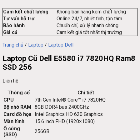
Cam kết chất lượng
Không bán hàng kém chất lượng
Tư vấn hỗ trợ
Online 24/7, nhiệt tình, tận tâm
Bảo hành
Chuẩn chỉ, xử lý nhanh chóng
Giá cả
Cam kết giá tốt nhất thị trường
Trang chủ
/
Laptop
/
Laptop Dell
Laptop Cũ Dell E5580 i7 7820HQ Ram8
SSD 256
Liên hệ
Thông số
Chi tiết
CPU
7th Gen Intel® Core™ i7 7820HQ
Bộ nhớ RAM
8GB DDR4 bus 2400GHz
Card đồ họa
Intel Graphics HD 620 Graphics
Màn hình
15.6 inch FHD (1920×1080)
Ổ cứng
256GB
(SSD)