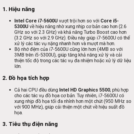
1.
Hiệu năng
Intel Core i7-5600U
vượt trội hơn so với
Core i5-
5300U
về hiệu năng nhờ xung nhịp cơ bản cao hơn (2.6
GHz so với 2.3 GHz) và khả năng Turbo Boost cao hơn
(3.2 GHz so với 2.9 GHz). Điều này giúp i7-5600U có thể
xử lý các tác vụ nặng nhanh hơn và mượt mà hơn.
Bộ nhớ đệm của i7-5600U cũng lớn hơn (4MB so với
3MB trên i5-5300U), giúp tăng khả năng xử lý và cải
thiện tốc độ trong các tác vụ đa nhiệm hoặc xử lý dữ liệu
lớn.
2.
Đồ họa tích hợp
Cả hai CPU đều dùng
Intel HD Graphics 5500
, phù hợp
cho các tác vụ đồ họa cơ bản. Tuy nhiên, i7-5600U có
xung nhịp đồ họa tối đa nhỉnh hơn một chút (950 MHz so
với 900 MHz), giúp cải thiện một chút về hiệu suất đồ
họa.
3.
Tiêu thụ điện năng