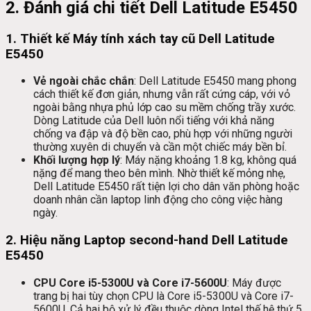
2. Đánh giá chi tiết Dell Latitude E5450
1.
Thiết kế Máy tính xách tay cũ Dell Latitude
E5450
Vẻ ngoài chắc chắn
: Dell Latitude E5450 mang phong
cách thiết kế đơn giản, nhưng vẫn rất cứng cáp, với vỏ
ngoài bằng nhựa phủ lớp cao su mềm chống trầy xước.
Dòng Latitude của Dell luôn nổi tiếng với khả năng
chống va đập và độ bền cao, phù hợp với những người
thường xuyên di chuyển và cần một chiếc máy bền bỉ.
Khối lượng hợp lý
: Máy nặng khoảng 1.8 kg, không quá
nặng để mang theo bên mình. Nhờ thiết kế mỏng nhẹ,
Dell Latitude E5450 rất tiện lợi cho dân văn phòng hoặc
doanh nhân cần laptop linh động cho công việc hàng
ngày.
2.
Hiệu năng Laptop second-hand Dell Latitude
E5450
CPU Core i5-5300U và Core i7-5600U
: Máy được
trang bị hai tùy chọn CPU là Core i5-5300U và Core i7-
5600U. Cả hai bộ xử lý đều thuộc dòng Intel thế hệ thứ 5,