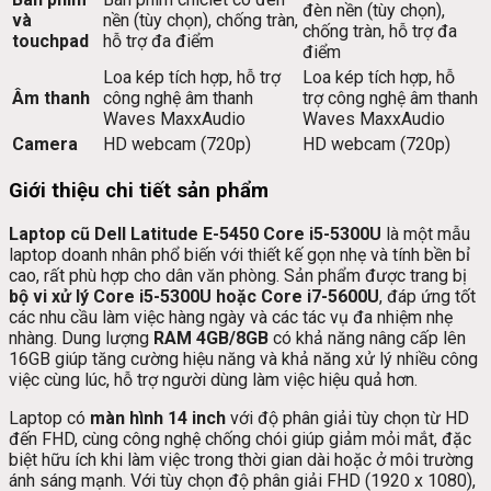
đèn nền (tùy chọn),
và
nền (tùy chọn), chống tràn,
chống tràn, hỗ trợ đa
touchpad
hỗ trợ đa điểm
điểm
Loa kép tích hợp, hỗ trợ
Loa kép tích hợp, hỗ
Âm thanh
công nghệ âm thanh
trợ công nghệ âm thanh
Waves MaxxAudio
Waves MaxxAudio
Camera
HD webcam (720p)
HD webcam (720p)
Giới thiệu chi tiết sản phẩm
Laptop cũ Dell Latitude E-5450 Core i5-5300U
là một mẫu
laptop doanh nhân phổ biến với thiết kế gọn nhẹ và tính bền bỉ
cao, rất phù hợp cho dân văn phòng. Sản phẩm được trang bị
bộ vi xử lý Core i5-5300U hoặc Core i7-5600U
, đáp ứng tốt
các nhu cầu làm việc hàng ngày và các tác vụ đa nhiệm nhẹ
nhàng. Dung lượng
RAM 4GB/8GB
có khả năng nâng cấp lên
16GB giúp tăng cường hiệu năng và khả năng xử lý nhiều công
việc cùng lúc, hỗ trợ người dùng làm việc hiệu quả hơn.
Laptop có
màn hình 14 inch
với độ phân giải tùy chọn từ HD
đến FHD, cùng công nghệ chống chói giúp giảm mỏi mắt, đặc
biệt hữu ích khi làm việc trong thời gian dài hoặc ở môi trường
ánh sáng mạnh. Với tùy chọn độ phân giải FHD (1920 x 1080),