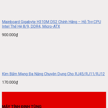
Mainboard Gigabyte H310M DS2 Chính Hãng – Hỗ Trợ CPU
Intel Thế Hệ 8/9, DDR4, Micro-ATX
900.000
₫
Kìm Bấm Mạng Đa Năng Chuyên Dụng Cho RJ45/RJ11/RJ12
170.000
₫
MÁY TÍNH ĐINH TÙNG