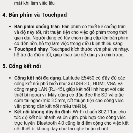
mắt khi làm việc lâu.
4.
Bàn phím và Touchpad
Bàn phím chống tràn
: Bàn phím có thiết kế chống tràn
và độ nảy tốt, rất thuận tiện cho việc gõ phím trong thời
gian dài. Người dùng có tùy chọn nâng cấp lên bàn phím
có đèn nền, hỗ trợ làm việc trong điều kiện thiếu sáng.
Touchpad nhạy
: Touchpad kích thước vừa phải và nhạy,
hỗ trợ đa điểm tốt, giúp thao tác dễ dàng và chính xác.
5.
Cổng kết nối
Cổng kết nối đa dạng
: Latitude E5450 có đầy đủ các
cổng kết nối phổ biến như 3x USB 3.0, HDMI, VGA, và
cổng mạng LAN (RJ-45), giúp kết nối linh hoạt với các
thiết bị ngoại vi. Máy cũng có đầu đọc thẻ SD và giắc
cắm tai nghe/mic 3.5mm, rất thuận tiện cho công việc
văn phòng cần kết nối nhiều thiết bị.
Kết nối không dây ổn định
: Wi-Fi chuẩn 802.11ac cho
tốc độ kết nối nhanh và ổn định, phù hợp cho công việc
trực tuyến. Bluetooth 4.0 cũng là điểm cộng cho việc kết
nối thiết bị không dây như tai nghe hoặc chuột.