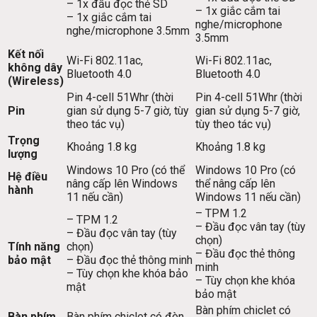
– 1x đầu đọc thẻ SD
– 1x giắc cắm tai
– 1x giắc cắm tai
nghe/microphone
nghe/microphone 3.5mm
3.5mm
Kết nối
Wi-Fi 802.11ac,
Wi-Fi 802.11ac,
không dây
Bluetooth 4.0
Bluetooth 4.0
(Wireless)
Pin 4-cell 51Whr (thời
Pin 4-cell 51Whr (thời
Pin
gian sử dụng 5-7 giờ, tùy
gian sử dụng 5-7 giờ,
theo tác vụ)
tùy theo tác vụ)
Trọng
Khoảng 1.8 kg
Khoảng 1.8 kg
lượng
Windows 10 Pro (có thể
Windows 10 Pro (có
Hệ điều
nâng cấp lên Windows
thể nâng cấp lên
hành
11 nếu cần)
Windows 11 nếu cần)
– TPM 1.2
– TPM 1.2
– Đầu đọc vân tay (tùy
– Đầu đọc vân tay (tùy
chọn)
Tính năng
chọn)
– Đầu đọc thẻ thông
bảo mật
– Đầu đọc thẻ thông minh
minh
– Tùy chọn khe khóa bảo
– Tùy chọn khe khóa
mật
bảo mật
Bàn phím chiclet có
Bàn phím
Bàn phím chiclet có đèn