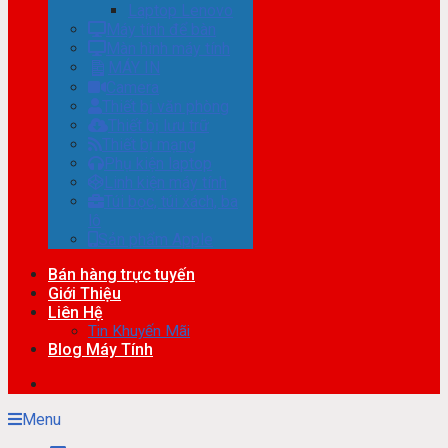
Laptop Lenovo
Máy tính để bàn
Màn hình máy tính
MÁY IN
Camera
Thiết bị văn phòng
Thiết bị lưu trữ
Thiết bị mạng
Phụ kiện laptop
Linh kiện máy tính
Túi bọc, túi xách, ba
lô
Sản phẩm Apple
Bán hàng trực tuyến
Giới Thiệu
Liên Hệ
Tin Khuyến Mãi
Blog Máy Tính
Menu