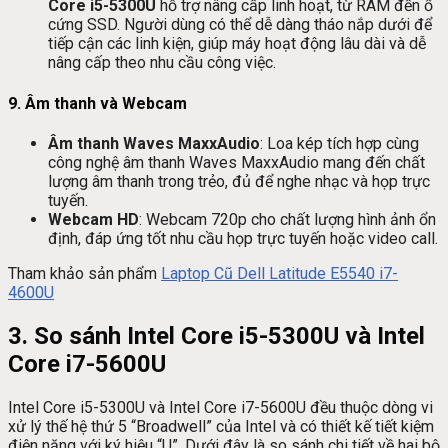
Core i5-5300U
hỗ trợ nâng cấp linh hoạt, từ RAM đến ổ
cứng SSD. Người dùng có thể dễ dàng tháo nắp dưới để
tiếp cận các linh kiện, giúp máy hoạt động lâu dài và dễ
nâng cấp theo nhu cầu công việc.
9.
Âm thanh và Webcam
Âm thanh Waves MaxxAudio
: Loa kép tích hợp cùng
công nghệ âm thanh Waves MaxxAudio mang đến chất
lượng âm thanh trong trẻo, đủ để nghe nhạc và họp trực
tuyến.
Webcam HD
: Webcam 720p cho chất lượng hình ảnh ổn
định, đáp ứng tốt nhu cầu họp trực tuyến hoặc video call.
Tham khảo sản phẩm
Laptop Cũ Dell Latitude E5540 i7-
4600U
3. So sánh Intel Core i5-5300U và Intel
Core i7-5600U
Intel Core i5-5300U và Intel Core i7-5600U đều thuộc dòng vi
xử lý thế hệ thứ 5 “Broadwell” của Intel và có thiết kế tiết kiệm
điện năng với ký hiệu “U”. Dưới đây là so sánh chi tiết về hai bộ