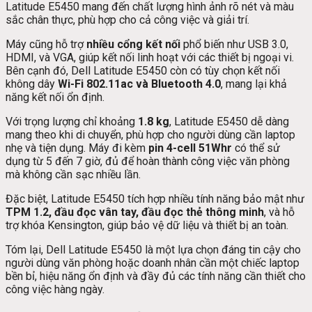
Latitude E5450 mang đến chất lượng hình ảnh rõ nét và màu
sắc chân thực, phù hợp cho cả công việc và giải trí.
Máy cũng hỗ trợ
nhiều cổng kết nối
phổ biến như USB 3.0,
HDMI, và VGA, giúp kết nối linh hoạt với các thiết bị ngoại vi.
Bên cạnh đó, Dell Latitude E5450 còn có tùy chọn kết nối
không dây
Wi-Fi 802.11ac và Bluetooth 4.0
, mang lại khả
năng kết nối ổn định.
Với trọng lượng chỉ khoảng
1.8 kg
, Latitude E5450 dễ dàng
mang theo khi di chuyển, phù hợp cho người dùng cần laptop
nhẹ và tiện dụng. Máy đi kèm
pin 4-cell 51Whr
có thể sử
dụng từ 5 đến 7 giờ, đủ để hoàn thành công việc văn phòng
mà không cần sạc nhiều lần.
Đặc biệt, Latitude E5450 tích hợp nhiều tính năng bảo mật như
TPM 1.2, đầu đọc vân tay, đầu đọc thẻ thông minh
, và hỗ
trợ khóa Kensington, giúp bảo vệ dữ liệu và thiết bị an toàn.
Tóm lại, Dell Latitude E5450 là một lựa chọn đáng tin cậy cho
người dùng văn phòng hoặc doanh nhân cần một chiếc laptop
bền bỉ, hiệu năng ổn định và đầy đủ các tính năng cần thiết cho
công việc hàng ngày.