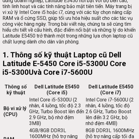
dùng doanh nghiệp, Latitude E5450 nổi bật với độ bền cao,
tính linh hoạt và các tính năng bảo mật tiên tiến. Máy trang bị
vi xử lý Intel Core i5 hoặc i7, cùng với các tùy chọn nâng cấp
RAM và ổ cứng SSD, giúp tối ưu hóa hiệu suất cho các tác vụ
công việc hàng ngày. Trong bài viết này, chúng ta sẽ cùng tìm
hiểu chi tiết về cấu hình, đặc điểm nổi bật và những lý do khiến
Latitude E5450 trở thành một trong những lựa chọn laptop cũ
chất lượng dành cho dân văn phòng.
1. Thông số kỹ thuật Laptop cũ Dell
Latitude E-5450 Core i5-5300U Core
i5-5300Uvà Core i7-5600U
Thông số
Dell Latitude E5450
Dell Latitude E5450
kỹ thuật
(Core i5)
(Core i7)
Intel Core i5-5300U (2
Intel Core i7-5600U (2
nhân, 4 luồng, tốc độ 2.3
nhân, 4 luồng, tốc độ
Bộ vi xử lý
GHz, Turbo Boost lên đến
2.6 GHz, Turbo Boost
(CPU)
2.9 GHz, bộ nhớ đệm
lên đến 3.2 GHz, bộ
3MB)
nhớ đệm 4MB)
4GB/8GB DDR3L
8GB DDR3L 1600MHz
1600MHz (hỗ trợ nâng
(hỗ trợ nâng cấp tối đa