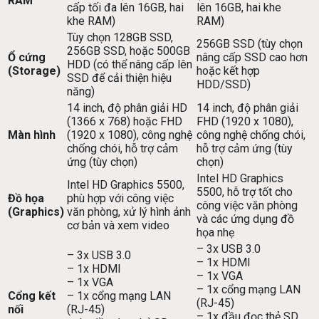
RAM
cấp tối đa lên 16GB, hai
lên 16GB, hai khe
khe RAM)
RAM)
Tùy chọn 128GB SSD,
256GB SSD (tùy chọn
256GB SSD, hoặc 500GB
Ổ cứng
nâng cấp SSD cao hơn
HDD (có thể nâng cấp lên
(Storage)
hoặc kết hợp
SSD để cải thiện hiệu
HDD/SSD)
năng)
14 inch, độ phân giải HD
14 inch, độ phân giải
(1366 x 768) hoặc FHD
FHD (1920 x 1080),
Màn hình
(1920 x 1080), công nghệ
công nghệ chống chói,
chống chói, hỗ trợ cảm
hỗ trợ cảm ứng (tùy
ứng (tùy chọn)
chọn)
Intel HD Graphics
Intel HD Graphics 5500,
5500, hỗ trợ tốt cho
Đồ họa
phù hợp với công việc
công việc văn phòng
(Graphics)
văn phòng, xử lý hình ảnh
và các ứng dụng đồ
cơ bản và xem video
họa nhẹ
– 3x USB 3.0
– 3x USB 3.0
– 1x HDMI
– 1x HDMI
– 1x VGA
– 1x VGA
– 1x cổng mạng LAN
Cổng kết
– 1x cổng mạng LAN
(RJ-45)
nối
(RJ-45)
– 1x đầu đọc thẻ SD