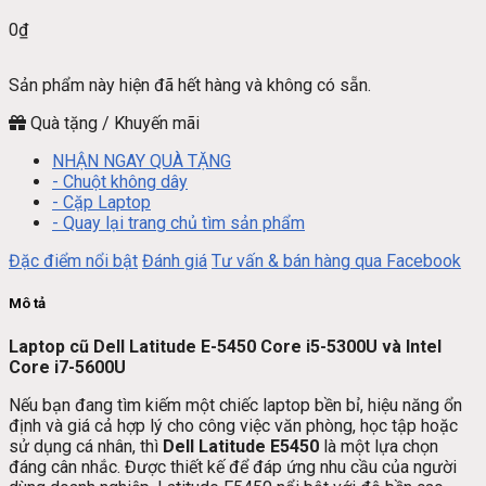
0
₫
Sản phẩm này hiện đã hết hàng và không có sẵn.
Quà tặng / Khuyến mãi
NHẬN NGAY QUÀ TẶNG
- Chuột không dây
- Cặp Laptop
- Quay lại trang chủ tìm sản phẩm
Đặc điểm nổi bật
Đánh giá
Tư vấn & bán hàng qua Facebook
Mô tả
Laptop cũ Dell Latitude E-5450 Core i5-5300U và Intel
Core i7-5600U
Nếu bạn đang tìm kiếm một chiếc laptop bền bỉ, hiệu năng ổn
định và giá cả hợp lý cho công việc văn phòng, học tập hoặc
sử dụng cá nhân, thì
Dell Latitude E5450
là một lựa chọn
đáng cân nhắc. Được thiết kế để đáp ứng nhu cầu của người