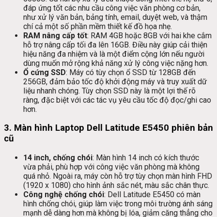
đáp ứng tốt các nhu cầu công việc văn phòng cơ bản,
như xử lý văn bản, bảng tính, email, duyệt web, và thậm
chí cả một số phần mềm thiết kế đồ họa nhẹ.
RAM nâng cấp tốt
: RAM 4GB hoặc 8GB với hai khe cắm
hỗ trợ nâng cấp tối đa lên 16GB. Điều này giúp cải thiện
hiệu năng đa nhiệm và là một điểm cộng lớn nếu người
dùng muốn mở rộng khả năng xử lý công việc nặng hơn.
Ổ cứng SSD
: Máy có tùy chọn ổ SSD từ 128GB đến
256GB, đảm bảo tốc độ khởi động máy và truy xuất dữ
liệu nhanh chóng. Tùy chọn SSD này là một lợi thế rõ
ràng, đặc biệt với các tác vụ yêu cầu tốc độ đọc/ghi cao
hơn.
3.
Màn hình Laptop Dell Latitude E5450 phiên bản
cũ
14 inch, chống chói
: Màn hình 14 inch có kích thước
vừa phải, phù hợp với công việc văn phòng mà không
quá nhỏ. Ngoài ra, máy còn hỗ trợ tùy chọn màn hình FHD
(1920 x 1080) cho hình ảnh sắc nét, màu sắc chân thực.
Công nghệ chống chói
: Dell Latitude E5450 có màn
hình chống chói, giúp làm việc trong môi trường ánh sáng
mạnh dễ dàng hơn mà không bị lóa, giảm căng thẳng cho