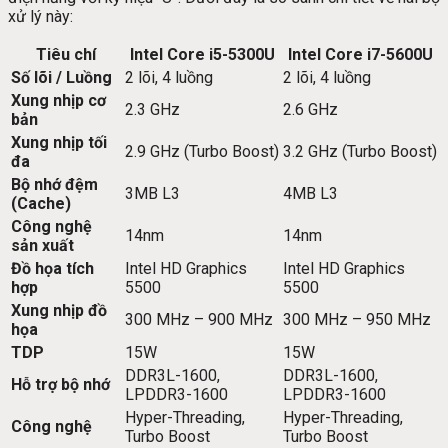
xử lý này:
Tiêu chí
Intel Core i5-5300U
Intel Core i7-5600U
Số lõi / Luồng
2 lõi, 4 luồng
2 lõi, 4 luồng
Xung nhịp cơ
2.3 GHz
2.6 GHz
bản
Xung nhịp tối
2.9 GHz (Turbo Boost)
3.2 GHz (Turbo Boost)
đa
Bộ nhớ đệm
3MB L3
4MB L3
(Cache)
Công nghệ
14nm
14nm
sản xuất
Đồ họa tích
Intel HD Graphics
Intel HD Graphics
hợp
5500
5500
Xung nhịp đồ
300 MHz – 900 MHz
300 MHz – 950 MHz
họa
TDP
15W
15W
DDR3L-1600,
DDR3L-1600,
Hỗ trợ bộ nhớ
LPDDR3-1600
LPDDR3-1600
Hyper-Threading,
Hyper-Threading,
Công nghệ
Turbo Boost
Turbo Boost