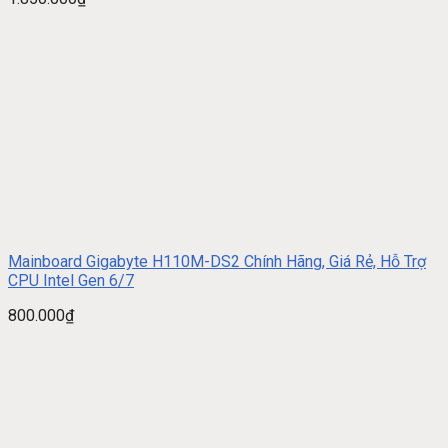
Mainboard Gigabyte H110M-DS2 Chính Hãng, Giá Rẻ, Hỗ Trợ
CPU Intel Gen 6/7
800.000
₫