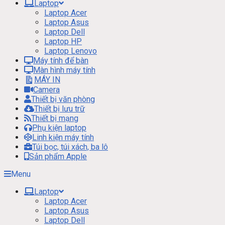
Laptop
Laptop Acer
Laptop Asus
Laptop Dell
Laptop HP
Laptop Lenovo
Máy tính để bàn
Màn hình máy tính
MÁY IN
Camera
Thiết bị văn phòng
Thiết bị lưu trữ
Thiết bị mạng
Phụ kiện laptop
Linh kiện máy tính
Túi bọc, túi xách, ba lô
Sản phẩm Apple
Menu
Laptop
Laptop Acer
Laptop Asus
Laptop Dell