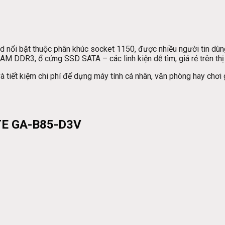
i bật thuộc phân khúc socket 1150, được nhiều người tin dùng n
 RAM DDR3, ổ cứng SSD SATA – các linh kiện dễ tìm, giá rẻ trên thị
à tiết kiệm chi phí để dựng máy tính cá nhân, văn phòng hay ch
YTE GA-B85-D3V