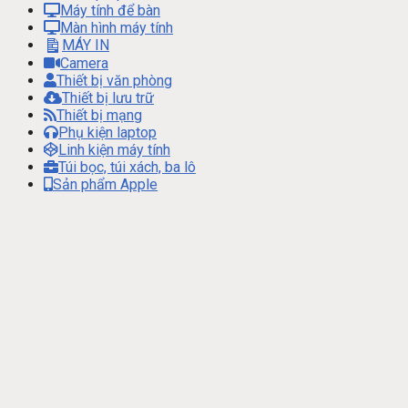
Máy tính để bàn
Màn hình máy tính
MÁY IN
Camera
Thiết bị văn phòng
Thiết bị lưu trữ
Thiết bị mạng
Phụ kiện laptop
Linh kiện máy tính
Túi bọc, túi xách, ba lô
Sản phẩm Apple