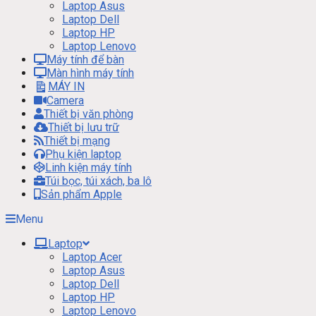
Laptop Asus
Laptop Dell
Laptop HP
Laptop Lenovo
Máy tính để bàn
Màn hình máy tính
MÁY IN
Camera
Thiết bị văn phòng
Thiết bị lưu trữ
Thiết bị mạng
Phụ kiện laptop
Linh kiện máy tính
Túi bọc, túi xách, ba lô
Sản phẩm Apple
Menu
Laptop
Laptop Acer
Laptop Asus
Laptop Dell
Laptop HP
Laptop Lenovo