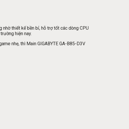
hờ thiết kế bền bỉ, hỗ trợ tốt các dòng CPU
 trường hiện nay.
ơi game nhẹ, thì Main GIGABYTE GA-B85-D3V