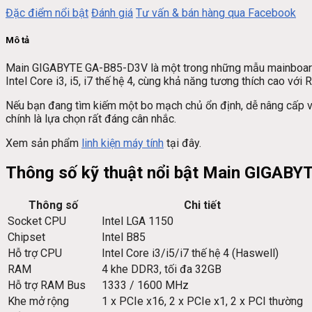
2
Đặc điểm nổi bật
Đánh giá
Tư vấn & bán hàng qua Facebook
khe
PCI
số
Mô tả
lượng
Main GIGABYTE GA-B85-D3V là một trong những mẫu mainboard nổ
Intel Core i3, i5, i7 thế hệ 4, cùng khả năng tương thích cao với
Nếu bạn đang tìm kiếm một bo mạch chủ ổn định, dễ nâng cấp v
chính là lựa chọn rất đáng cân nhắc.
Xem sản phẩm
linh kiện máy tính
tại đây.
Thông số kỹ thuật nổi bật Main GIGAB
Thông số
Chi tiết
Socket CPU
Intel LGA 1150
Chipset
Intel B85
Hỗ trợ CPU
Intel Core i3/i5/i7 thế hệ 4 (Haswell)
RAM
4 khe DDR3, tối đa 32GB
Hỗ trợ RAM Bus
1333 / 1600 MHz
Khe mở rộng
1 x PCIe x16, 2 x PCIe x1, 2 x PCI thường