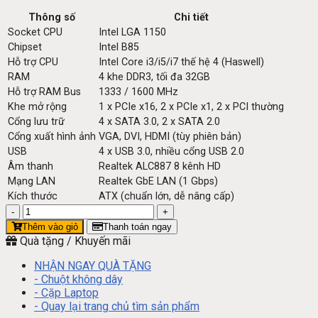
Thông số
Chi tiết
Socket CPU
Intel LGA 1150
Chipset
Intel B85
Hỗ trợ CPU
Intel Core i3/i5/i7 thế hệ 4 (Haswell)
RAM
4 khe DDR3, tối đa 32GB
Hỗ trợ RAM Bus
1333 / 1600 MHz
Khe mở rộng
1 x PCIe x16, 2 x PCIe x1, 2 x PCI thường
Cổng lưu trữ
4 x SATA 3.0, 2 x SATA 2.0
Cổng xuất hình ảnh
VGA, DVI, HDMI (tùy phiên bản)
USB
4 x USB 3.0, nhiều cổng USB 2.0
Âm thanh
Realtek ALC887 8 kênh HD
Mạng LAN
Realtek GbE LAN (1 Gbps)
Kích thước
ATX (chuẩn lớn, dễ nâng cấp)
Main
GIGABYTE
Thêm vào giỏ
Thanh toán ngay
GA-
Quà tặng / Khuyến mãi
B85-
D3V
NHẬN NGAY QUÀ TẶNG
2
- Chuột không dây
khe
- Cặp Laptop
RAM
- Quay lại trang chủ tìm sản phẩm