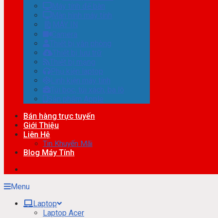
Máy tính để bàn
Màn hình máy tính
MÁY IN
Camera
Thiết bị văn phòng
Thiết bị lưu trữ
Thiết bị mạng
Phụ kiện laptop
Linh kiện máy tính
Túi bọc, túi xách, ba lô
Sản phẩm Apple
Bán hàng trực tuyến
Giới Thiệu
Liên Hệ
Tin Khuyến Mãi
Blog Máy Tính
Menu
Laptop
Laptop Acer