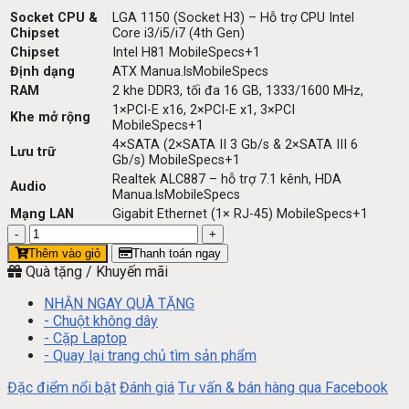
Socket CPU &
LGA 1150 (Socket H3) – Hỗ trợ CPU Intel
Chipset
Core i3/i5/i7 (4th Gen)
Chipset
Intel H81
MobileSpecs
+1
Định dạng
ATX
Manua.ls
MobileSpecs
RAM
2 khe DDR3, tối đa 16 GB, 1333/1600 MHz,
1×PCI-E x16, 2×PCI-E x1, 3×PCI
Khe mở rộng
MobileSpecs
+1
4×SATA (2×SATA II 3 Gb/s & 2×SATA III 6
Lưu trữ
Gb/s)
MobileSpecs
+1
Realtek ALC887 – hỗ trợ 7.1 kênh, HDA
Audio
Manua.ls
MobileSpecs
Mạng LAN
Gigabit Ethernet (1× RJ-45)
MobileSpecs
+1
Main
Gigabyte
Thêm vào giỏ
Thanh toán ngay
GA-
Quà tặng / Khuyến mãi
H81-
D3
NHẬN NGAY QUÀ TẶNG
số
- Chuột không dây
lượng
- Cặp Laptop
- Quay lại trang chủ tìm sản phẩm
Đặc điểm nổi bật
Đánh giá
Tư vấn & bán hàng qua Facebook