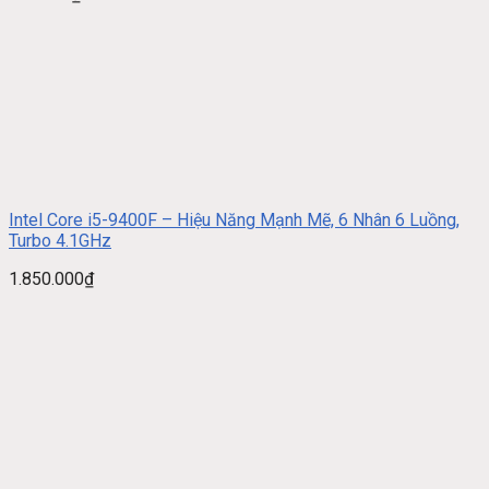
Intel Core i5-9400F – Hiệu Năng Mạnh Mẽ, 6 Nhân 6 Luồng,
Turbo 4.1GHz
1.850.000
₫