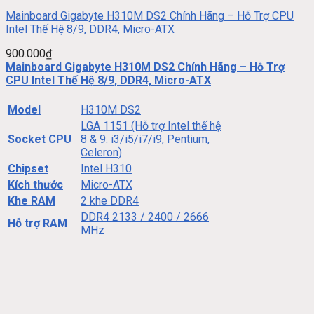
Mainboard Gigabyte H310M DS2 Chính Hãng – Hỗ Trợ CPU
Intel Thế Hệ 8/9, DDR4, Micro-ATX
900.000
₫
Mainboard Gigabyte H310M DS2 Chính Hãng – Hỗ Trợ
CPU Intel Thế Hệ 8/9, DDR4, Micro-ATX
Model
H310M DS2
LGA 1151 (Hỗ trợ Intel thế hệ
Socket CPU
8 & 9: i3/i5/i7/i9, Pentium,
Celeron)
Chipset
Intel H310
Kích thước
Micro-ATX
Khe RAM
2 khe DDR4
DDR4 2133 / 2400 / 2666
Hỗ trợ RAM
MHz