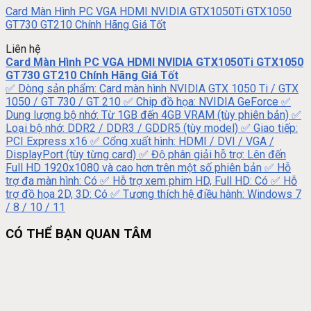
Card Màn Hình PC VGA HDMI NVIDIA GTX1050Ti GTX1050
GT730 GT210 Chính Hãng Giá Tốt
Liên hệ
Card Màn Hình PC VGA HDMI NVIDIA GTX1050Ti GTX1050
GT730 GT210 Chính Hãng Giá Tốt
✅ Dòng sản phẩm: Card màn hình NVIDIA GTX 1050 Ti / GTX
1050 / GT 730 / GT 210 ✅ Chip đồ họa: NVIDIA GeForce ✅
Dung lượng bộ nhớ: Từ 1GB đến 4GB VRAM (tùy phiên bản) ✅
Loại bộ nhớ: DDR2 / DDR3 / GDDR5 (tùy model) ✅ Giao tiếp:
PCI Express x16 ✅ Cổng xuất hình: HDMI / DVI / VGA /
DisplayPort (tùy từng card) ✅ Độ phân giải hỗ trợ: Lên đến
Full HD 1920x1080 và cao hơn trên một số phiên bản ✅ Hỗ
trợ đa màn hình: Có ✅ Hỗ trợ xem phim HD, Full HD: Có ✅ Hỗ
trợ đồ họa 2D, 3D: Có ✅ Tương thích hệ điều hành: Windows 7
/ 8 / 10 / 11
CÓ THỂ BẠN QUAN TÂM