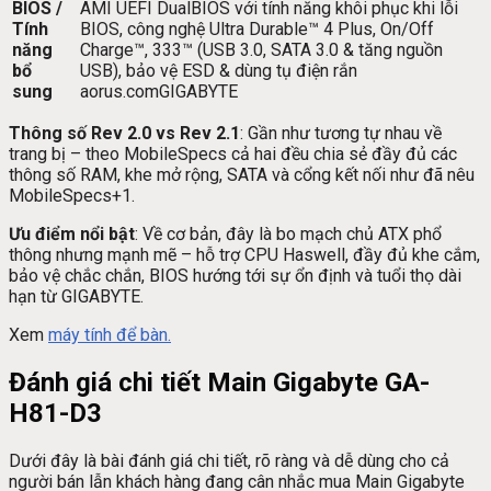
BIOS /
AMI UEFI DualBIOS với tính năng khôi phục khi lỗi
Tính
BIOS, công nghệ Ultra Durable™ 4 Plus, On/Off
năng
Charge™, 333™ (USB 3.0, SATA 3.0 & tăng nguồn
bổ
USB), bảo vệ ESD & dùng tụ điện rắn
sung
aorus.com
GIGABYTE
Thông số Rev 2.0 vs Rev 2.1
: Gần như tương tự nhau về
trang bị – theo MobileSpecs cả hai đều chia sẻ đầy đủ các
thông số RAM, khe mở rộng, SATA và cổng kết nối như đã nêu
MobileSpecs
+1
.
Ưu điểm nổi bật
: Về cơ bản, đây là bo mạch chủ ATX phổ
thông nhưng mạnh mẽ – hỗ trợ CPU Haswell, đầy đủ khe cắm,
bảo vệ chắc chắn, BIOS hướng tới sự ổn định và tuổi thọ dài
hạn từ GIGABYTE.
Xem
máy tính để bàn.
Đánh giá chi tiết Main Gigabyte GA-
H81-D3
Dưới đây là bài đánh giá chi tiết, rõ ràng và dễ dùng cho cả
người bán lẫn khách hàng đang cân nhắc mua Main Gigabyte