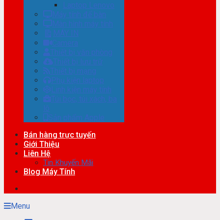
Laptop Lenovo
Máy tính để bàn
Màn hình máy tính
MÁY IN
Camera
Thiết bị văn phòng
Thiết bị lưu trữ
Thiết bị mạng
Phụ kiện laptop
Linh kiện máy tính
Túi bọc, túi xách, ba
lô
Sản phẩm Apple
Bán hàng trực tuyến
Giới Thiệu
Liên Hệ
Tin Khuyến Mãi
Blog Máy Tính
Menu