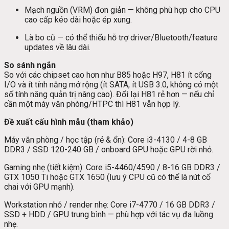
Mạch nguồn (VRM) đơn giản — không phù hợp cho CPU
cao cấp kéo dài hoặc ép xung.
Là bo cũ — có thể thiếu hỗ trợ driver/Bluetooth/feature
updates về lâu dài.
So sánh ngắn
So với các chipset cao hơn như B85 hoặc H97, H81 ít cổng
I/O và ít tính năng mở rộng (ít SATA, ít USB 3.0, không có một
số tính năng quản trị nâng cao). Đổi lại H81 rẻ hơn — nếu chỉ
cần một máy văn phòng/HTPC thì H81 vẫn hợp lý.
Đề xuất cấu hình mẫu (tham khảo)
Máy văn phòng / học tập (rẻ & ổn): Core i3-4130 / 4-8 GB
DDR3 / SSD 120-240 GB / onboard GPU hoặc GPU rời nhỏ.
Gaming nhẹ (tiết kiệm): Core i5-4460/4590 / 8-16 GB DDR3 /
GTX 1050 Ti hoặc GTX 1650 (lưu ý CPU cũ có thể là nút cổ
chai với GPU mạnh).
Workstation nhỏ / render nhẹ: Core i7-4770 / 16 GB DDR3 /
SSD + HDD / GPU trung bình — phù hợp với tác vụ đa luồng
nhẹ.