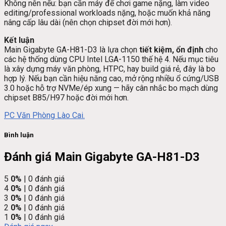
Không nên nếu: bạn cần máy để chơi game nặng, làm video
editing/professional workloads nặng, hoặc muốn khả năng
nâng cấp lâu dài (nên chọn chipset đời mới hơn).
Kết luận
Main Gigabyte GA-H81-D3 là lựa chọn
tiết kiệm, ổn định
cho
các hệ thống dùng CPU Intel LGA-1150 thế hệ 4. Nếu mục tiêu
là xây dựng máy văn phòng, HTPC, hay build giá rẻ, đây là bo
hợp lý. Nếu bạn cần hiệu năng cao, mở rộng nhiều ổ cứng/USB
3.0 hoặc hỗ trợ NVMe/ép xung — hãy cân nhắc bo mạch dùng
chipset B85/H97 hoặc đời mới hơn.
PC Văn Phòng Lào Cai.
Bình luận
Đánh giá Main Gigabyte GA-H81-D3
5
0%
| 0 đánh giá
4
0%
| 0 đánh giá
3
0%
| 0 đánh giá
2
0%
| 0 đánh giá
1
0%
| 0 đánh giá