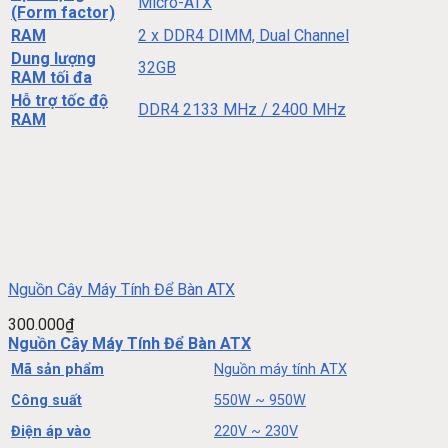
Micro-ATX
(Form factor)
RAM
2 x DDR4 DIMM, Dual Channel
Dung lượng
32GB
RAM tối đa
Hỗ trợ tốc độ
DDR4 2133 MHz / 2400 MHz
RAM
Nguồn Cây Máy Tính Để Bàn ATX
300.000
₫
Nguồn Cây Máy Tính Để Bàn ATX
Mã sản phẩm
Nguồn máy tính ATX
Công suất
550W ~ 950W
Điện áp vào
220V ~ 230V