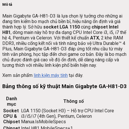
Mô tả
Main Gigabyte GA-H81-D3 là lựa chọn lý tưởng cho những ai
đang tìm kiếm bo mạch chủ bền bỉ, hiệu năng ổn định và giá
thành hợp lý. Sở hữu
socket LGA 1150
cùng
chipset Intel
H81
, dòng main này hỗ trợ đa dạng CPU Intel Core i3, i5, i7 thế
hệ 4, Pentium và Celeron. Với thiết kế chuẩn
ATX
, 2 khe RAM
DDR3, nhiều cổng kết nối và tính năng bảo vệ Ultra Durable™ 4
Plus, Main Gigabyte GA-H81-D3 đáp ứng tốt nhu cầu từ máy
tính văn phòng, học tập đến chơi game cơ bản. Đây là bo mạch
chủ được đánh giá cao về độ ổn định, dễ dàng nâng cấp và
tương thích với nhiều linh kiện phổ biến hiện nay.
Xem sản phẩm
linh kiện máy tính
tại đây.
Bảng thông số kỹ thuật Main Gigabyte GA-H81-D3
Danh
Thông số
mục
Socket
LGA 1150 (Socket H3) – Hỗ trợ CPU Intel Core
CPU &
i3/i5/i7 (4th Gen), Pentium, Celeron
Chipset
Manua.ls
MobileSpecs
Chipset
Intel H81
MobileSpecs
+1