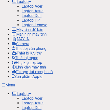
Laptop
Laptop Acer
Laptop Asus
Laptop Dell
Laptop HP
Laptop Lenovo
Máy tính để bàn
Màn hình máy tính
MÁY IN
Camera
Thiết bị văn phòng
Thiết bị lưu trữ
Thiết bị mạng
Phụ kiện laptop
Linh kiện máy tính
Túi bọc, túi xách, ba lô
Sản phẩm Apple
Menu
Laptop
Laptop Acer
Laptop Asus
Laptop Dell