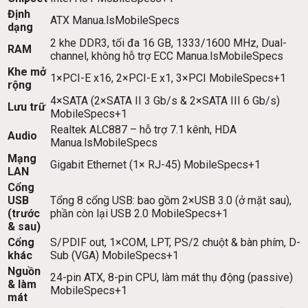
Định
ATX
Manua.ls
MobileSpecs
dạng
2 khe DDR3, tối đa 16 GB, 1333/1600 MHz, Dual-
RAM
channel, không hỗ trợ ECC
Manua.ls
MobileSpecs
Khe mở
1×PCI-E x16, 2×PCI-E x1, 3×PCI
MobileSpecs
+1
rộng
4×SATA (2×SATA II 3 Gb/s & 2×SATA III 6 Gb/s)
Lưu trữ
MobileSpecs
+1
Realtek ALC887 – hỗ trợ 7.1 kênh, HDA
Audio
Manua.ls
MobileSpecs
Mạng
Gigabit Ethernet (1× RJ-45)
MobileSpecs
+1
LAN
Cổng
USB
Tổng 8 cổng USB: bao gồm 2×USB 3.0 (ở mặt sau),
(trước
phần còn lại USB 2.0
MobileSpecs
+1
& sau)
Cổng
S/PDIF out, 1×COM, LPT, PS/2 chuột & bàn phím, D-
khác
Sub (VGA)
MobileSpecs
+1
Nguồn
24-pin ATX, 8-pin CPU, làm mát thụ động (passive)
& làm
MobileSpecs
+1
mát