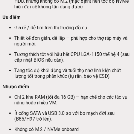
HDD, nhưng không có M.2 (mặc định) nên tốc độ NVMe
hiện đại sẽ không tận dụng được.
Ưu điểm
Giá rẻ / dễ tìm trên thị trường đồ cũ.
Thiết kế đơn giản, dễ lắp — phù hợp cho thợ ráp máy và
người mới.
Tương thích tốt với hầu hết CPU LGA-1150 thế hệ 4 (sau
cập nhật BIOS nếu cần).
Tăng tốc độ khởi động và tuổi thọ nhờ linh kiện chất
lượng tốt trong phân khúc (tụ rắn, bảo vệ ESD).
Nhược điểm
Chỉ 2 khe RAM (tối đa 16 GB) — hạn chế cho các tác vụ
nặng hoặc nhiều VM.
Ít cổng SATA và USB 3.0 so với bo mạch đời sau
(B85/H97 trở lên).
Không có M.2 / NVMe onboard.