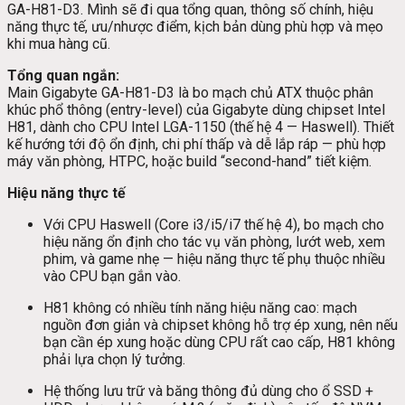
GA-H81-D3. Mình sẽ đi qua tổng quan, thông số chính, hiệu
năng thực tế, ưu/nhược điểm, kịch bản dùng phù hợp và mẹo
khi mua hàng cũ.
Tổng quan ngắn:
Main Gigabyte GA-H81-D3 là bo mạch chủ ATX thuộc phân
khúc phổ thông (entry-level) của Gigabyte dùng chipset Intel
H81, dành cho CPU Intel LGA-1150 (thế hệ 4 — Haswell). Thiết
kế hướng tới độ ổn định, chi phí thấp và dễ lắp ráp — phù hợp
máy văn phòng, HTPC, hoặc build “second-hand” tiết kiệm.
Hiệu năng thực tế
Với CPU Haswell (Core i3/i5/i7 thế hệ 4), bo mạch cho
hiệu năng ổn định cho tác vụ văn phòng, lướt web, xem
phim, và game nhẹ — hiệu năng thực tế phụ thuộc nhiều
vào CPU bạn gắn vào.
H81 không có nhiều tính năng hiệu năng cao: mạch
nguồn đơn giản và chipset không hỗ trợ ép xung, nên nếu
bạn cần ép xung hoặc dùng CPU rất cao cấp, H81 không
phải lựa chọn lý tưởng.
Hệ thống lưu trữ và băng thông đủ dùng cho ổ SSD +