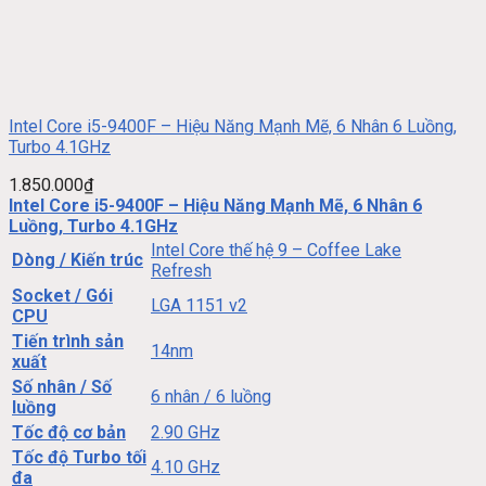
Intel Core i5-9400F – Hiệu Năng Mạnh Mẽ, 6 Nhân 6 Luồng,
Turbo 4.1GHz
1.850.000
₫
Intel Core i5-9400F – Hiệu Năng Mạnh Mẽ, 6 Nhân 6
Luồng, Turbo 4.1GHz
Intel Core thế hệ 9 – Coffee Lake
Dòng / Kiến trúc
Refresh
Socket / Gói
LGA 1151 v2
CPU
Tiến trình sản
14nm
xuất
Số nhân / Số
6 nhân / 6 luồng
luồng
Tốc độ cơ bản
2.90 GHz
Tốc độ Turbo tối
4.10 GHz
đa