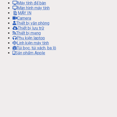
Máy tính để bàn
Màn hình máy tính
MÁY IN
Camera
Thiết bị văn phòng
Thiết bị lưu trữ
Thiết bị mạng
Phụ kiện laptop
Linh kiện máy tính
Túi bọc, túi xách, ba lô
Sản phẩm Apple