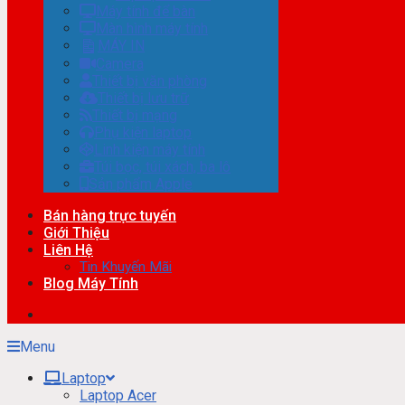
Máy tính để bàn
Màn hình máy tính
MÁY IN
Camera
Thiết bị văn phòng
Thiết bị lưu trữ
Thiết bị mạng
Phụ kiện laptop
Linh kiện máy tính
Túi bọc, túi xách, ba lô
Sản phẩm Apple
Bán hàng trực tuyến
Giới Thiệu
Liên Hệ
Tin Khuyến Mãi
Blog Máy Tính
Menu
Laptop
Laptop Acer