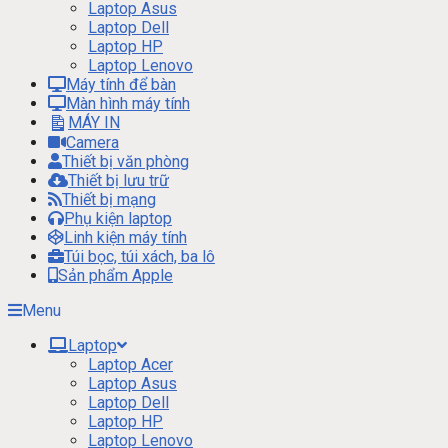
Laptop Asus
Laptop Dell
Laptop HP
Laptop Lenovo
Máy tính để bàn
Màn hình máy tính
MÁY IN
Camera
Thiết bị văn phòng
Thiết bị lưu trữ
Thiết bị mạng
Phụ kiện laptop
Linh kiện máy tính
Túi bọc, túi xách, ba lô
Sản phẩm Apple
Menu
Laptop
Laptop Acer
Laptop Asus
Laptop Dell
Laptop HP
Laptop Lenovo